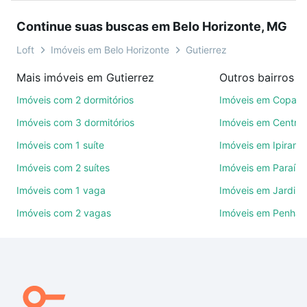
sonho. Agende uma visita presencial ou por
Continue suas buscas em Belo Horizonte, MG
videochamada, é grátis, sem compromisso e você
ainda conta com mais de 46 mil corretores e
Loft
Imóveis em Belo Horizonte
Gutierrez
imobiliárias te ajudando na compra, venda ou troca
Mais imóveis em Gutierrez
de imóveis.
Imóveis com 2 dormitórios
Imóveis em Copac
Como escolher um imóvel?
Imóveis com 3 dormitórios
Imóveis em Centro
Use barra de busca no topo para pesquisar por
Imóveis com 1 suíte
Imóveis em Ipirang
ruas, bairros e até condomínios favoritos. Você
Imóveis com 2 suítes
Imóveis em Paraíso
também pode usar os filtros como quantidade de
quartos, suítes, com ou sem vaga de garagem para
Imóveis com 1 vaga
Imóveis em Jardim
combinar perfeitamente com o preço, metragem e
Imóveis com 2 vagas
Imóveis em Penha
comodidades, como piscina, academia, salão de
festas ou área verde e encontrar Imóveis à venda
em andre cavalcanti - Gutierrez, Belo Horizonte, MG
ideal para você na Loft.
Qual o preço de Imóveis à venda em andre