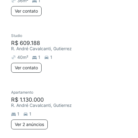
36
m²
1
Ver contato
Studio
R$ 609.188
R. André Cavalcanti, Gutierrez
40
m²
1
1
Ver contato
2 anúncios
Apartamento
R$ 1.130.000
R. André Cavalcanti, Gutierrez
1
1
Ver 2 anúncios