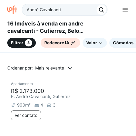
16 Imóveis à venda em andre
cavalcanti - Gutierrez, Belo
Horizonte, MG
Filtrar
Redecore IA
Valor
Cômodos
3
Ordenar por:
Mais relevante
Apartamento
Redecorar
R$ 2.173.000
R. André Cavalcanti, Gutierrez
990
m²
4
3
Ver contato