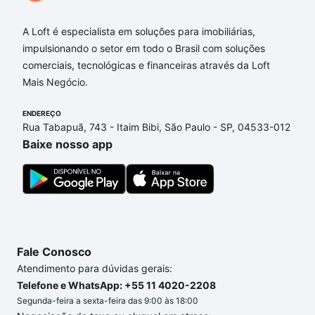
cavalcanti - Gutierrez, Belo Horizonte, MG?
A Loft é especialista em soluções para imobiliárias,
Aqui na Loft temos a oferta ideal para você, com
impulsionando o setor em todo o Brasil com soluções
Imóveis à venda em andre cavalcanti - Gutierrez,
comerciais, tecnológicas e financeiras através da Loft
Belo Horizonte, MG que custam a partir de R$ 0 e
Mais Negócio.
com nossas opções de financiamento imobiliário as
parcelas podem se adequar ao seu orçamento. Se
ENDEREÇO
ainda tem alguma dúvida dos custos envolvidos no
Rua Tabapuã, 743 - Itaim Bibi, São Paulo - SP, 04533-012
processo de compra, veja em nosso portal
quanto
Baixe nosso app
custa comprar um apartamento
e conte com a
gente para comprar o imóvel dos seus sonhos com
segurança e conforto. Loft, com você até as
chaves.
Fale Conosco
Atendimento para dúvidas gerais:
Telefone e WhatsApp: +55 11 4020-2208
Segunda-feira a sexta-feira das 9:00 às 18:00