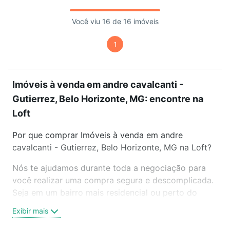
Você viu 16 de 16 imóveis
1
Imóveis à venda em andre cavalcanti -
Gutierrez, Belo Horizonte, MG: encontre na
Loft
Por que comprar Imóveis à venda em andre
cavalcanti - Gutierrez, Belo Horizonte, MG na Loft?
Nós te ajudamos durante toda a negociação para
você realizar uma compra segura e descomplicada.
Seja em um bairro mais residencial ou perto do
trabalho e do metrô, aqui você vai encontrar a
Exibir mais
oferta ideal de Imóveis à venda em andre cavalcanti
- Gutierrez, Belo Horizonte, MG para conquistar seu