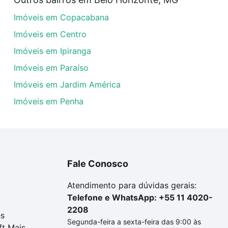
veis com 3 banheiros à venda em Leonina, Belo Horizonte,
Imóveis em Copacabana
dequar ao seu orçamento. Se ainda tem alguma dúvida dos 
 conte com a gente para comprar o imóvel dos seus sonho
Imóveis em Centro
Imóveis em Ipiranga
Imóveis em Paraíso
Imóveis em Jardim América
Imóveis em Penha
Fale Conosco
Atendimento para dúvidas gerais:
Telefone e WhatsApp: +55 11 4020-
2208
es
Segunda-feira a sexta-feira das 9:00 às
ft Mais