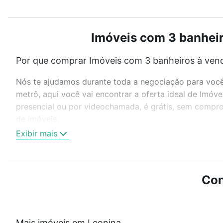
Imóveis com 3 banheir
Por que comprar Imóveis com 3 banheiros à vend
Nós te ajudamos durante toda a negociação para você 
metrô, aqui você vai encontrar a oferta ideal de Imó
presencial ou por videochamada, é grátis, sem compro
de imóveis.
Exibir mais
Como escolher um imóvel?
Use barra de busca no topo para pesquisar por ruas, 
ou sem vaga de garagem para combinar perfeitamente 
Con
Imóveis com 3 banheiros à venda em Leonina, Belo Hor
Qual o preço de Imóveis com 3 banheiros à vend
Mais imóveis em Leonina