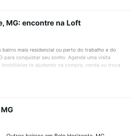
, MG: encontre na Loft
airro mais residencial ou perto do trabalho e do
MG para conquistar seu sonho. Agende uma visita
imobiliárias te ajudando na compra, venda ou troca
r os filtros como quantidade de quartos, suítes, com
demia, salão de festas ou área verde e encontrar
, MG
Outros bairros em Belo Horizonte, MG