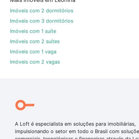
Aqui na Loft temos a oferta ideal para você, com Imó
Imóveis com 2 dormitórios
de financiamento imobiliário as parcelas podem se a
nosso portal
quanto custa comprar um apartamento
e
Imóveis com 3 dormitórios
chaves.
Imóveis com 1 suíte
Imóveis com 2 suítes
Imóveis com 1 vaga
Imóveis com 2 vagas
A Loft é especialista em soluções para imobiliárias,
impulsionando o setor em todo o Brasil com soluçõ
comerciais, tecnológicas e financeiras através da Lo