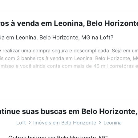
os à venda em Leonina, Belo Horizonte
a em Leonina, Belo Horizonte, MG na Loft?
realizar uma compra segura e descomplicada. Seja em um b
veis com 3 banheiros à venda em Leonina, Belo Horizonte, 
misso e você ainda conta com mais de 46 mil corretores e 
bairros e até condomínios favoritos. Você também pode usa
com o preço, metragem e comodidades, como piscina, aca
tinue suas buscas em Belo Horizonte
izonte, MG ideal para você na Loft.
Loft
Imóveis em Belo Horizonte
Leonina
a em Leonina, Belo Horizonte, MG?
Outros bairros em Belo Horizonte, MG