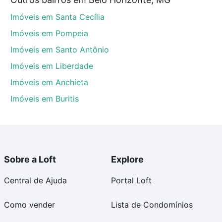
 MG que custam a partir de R$ 0 e com nossas opções
Imóveis em Santa Cecília
custos envolvidos no processo de compra, veja em
s com segurança e conforto. Loft, com você até as
Imóveis em Pompeia
Imóveis em Santo Antônio
Imóveis em Liberdade
Imóveis em Anchieta
Imóveis em Buritis
Sobre a Loft
Explore
Central de Ajuda
Portal Loft
Como vender
Lista de Condomínios