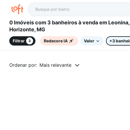
0 Imóveis com 3 banheiros à venda em Leonina, Belo
Horizonte, MG
Filtrar
Redecore IA
Valor
+3 banhei
3
Ordenar por:
Mais relevante