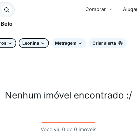
Comprar
Aluga
ros
Leonina
Metragem
Criar alerta
Nenhum imóvel encontrado :/
Você viu 0 de 0 imóveis