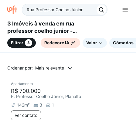
3 Imóveis à venda em rua
professor coelho junior -
Planalto, Belo Horizonte, MG
Filtrar
Redecore IA
Valor
Cômodos
3
Ordenar por:
Mais relevante
Apartamento
R$ 700.000
R. Professor Coelho Júnior, Planalto
142
m²
3
1
Ver contato