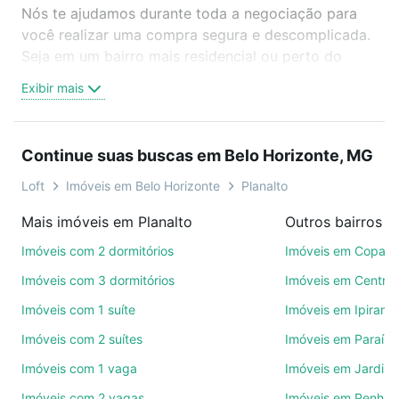
Nós te ajudamos durante toda a negociação para
você realizar uma compra segura e descomplicada.
Seja em um bairro mais residencial ou perto do
trabalho e do metrô, aqui você vai encontrar a
Exibir mais
oferta ideal de Imóveis à venda em rua professor
coelho junior - Planalto, Belo Horizonte, MG para
conquistar seu sonho. Agende uma visita presencial
Continue suas buscas em Belo Horizonte, MG
ou por videochamada, é grátis, sem compromisso e
você ainda conta com mais de 46 mil corretores e
Loft
Imóveis em Belo Horizonte
Planalto
imobiliárias te ajudando na compra, venda ou troca
Mais imóveis em Planalto
de imóveis.
Imóveis com 2 dormitórios
Imóveis em Copac
Como escolher um imóvel?
Imóveis com 3 dormitórios
Imóveis em Centro
Use barra de busca no topo para pesquisar por
Imóveis com 1 suíte
Imóveis em Ipirang
ruas, bairros e até condomínios favoritos. Você
Imóveis com 2 suítes
Imóveis em Paraíso
também pode usar os filtros como quantidade de
quartos, suítes, com ou sem vaga de garagem para
Imóveis com 1 vaga
Imóveis em Jardim
combinar perfeitamente com o preço, metragem e
Imóveis com 2 vagas
Imóveis em Penha