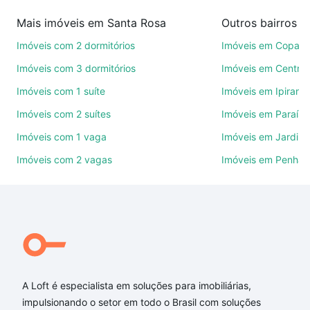
imobiliárias te ajudando na compra, venda ou troca
Mais imóveis em Santa Rosa
de imóveis.
Imóveis com 2 dormitórios
Imóveis em Copac
Como escolher um imóvel?
Imóveis com 3 dormitórios
Imóveis em Centro
Use barra de busca no topo para pesquisar por
Imóveis com 1 suíte
Imóveis em Ipirang
ruas, bairros e até condomínios favoritos. Você
Imóveis com 2 suítes
Imóveis em Paraíso
também pode usar os filtros como quantidade de
quartos, suítes, com ou sem vaga de garagem para
Imóveis com 1 vaga
Imóveis em Jardim
combinar perfeitamente com o preço, metragem e
Imóveis com 2 vagas
Imóveis em Penha
comodidades, como piscina, academia, salão de
festas ou área verde e encontrar Imóveis à venda
em rua passos ferreira - Santa Rosa, Belo Horizonte,
MG ideal para você na Loft.
Qual o preço de Imóveis à venda em rua passos
ferreira - Santa Rosa, Belo Horizonte, MG?
A Loft é especialista em soluções para imobiliárias,
Aqui na Loft temos a oferta ideal para você, com
impulsionando o setor em todo o Brasil com soluções
Imóveis à venda em rua passos ferreira - Santa