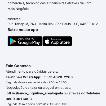
comerciais, tecnológicas e financeiras através da Loft
Rosa, Belo Horizonte, MG que custam a partir de R$
Mais Negócio.
0 e com nossas opções de financiamento imobiliário
as parcelas podem se adequar ao seu orçamento.
ENDEREÇO
Se ainda tem alguma dúvida dos custos envolvidos
Rua Tabapuã, 743 - Itaim Bibi, São Paulo - SP, 04533-012
no processo de compra, veja em nosso portal
Baixe nosso app
quanto custa comprar um apartamento
e conte com
a gente para comprar o imóvel dos seus sonhos
com segurança e conforto. Loft, com você até as
chaves.
Fale Conosco
Atendimento para dúvidas gerais:
Telefone e WhatsApp: +55 11 4020-2208
Segunda-feira a sexta-feira das 9:00 às 18:00
Negociação de taxa ou aluguel em atraso:
loft.vc/fianca_inquilino_arealogada
ou através do
Telefone
0800 001 6003
Segunda-feira a sexta-feira das 9:00 às 18:00