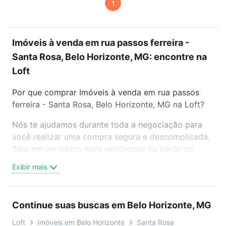
1
Imóveis à venda em rua passos ferreira -
Santa Rosa, Belo Horizonte, MG: encontre na
Loft
Por que comprar Imóveis à venda em rua passos
ferreira - Santa Rosa, Belo Horizonte, MG na Loft?
Nós te ajudamos durante toda a negociação para
você realizar uma compra segura e descomplicada.
Seja em um bairro mais residencial ou perto do
trabalho e do metrô, aqui você vai encontrar a
Exibir mais
oferta ideal de Imóveis à venda em rua passos
ferreira - Santa Rosa, Belo Horizonte, MG para
conquistar seu sonho. Agende uma visita presencial
Continue suas buscas em Belo Horizonte, MG
ou por videochamada, é grátis, sem compromisso e
você ainda conta com mais de 46 mil corretores e
Loft
Imóveis em Belo Horizonte
Santa Rosa