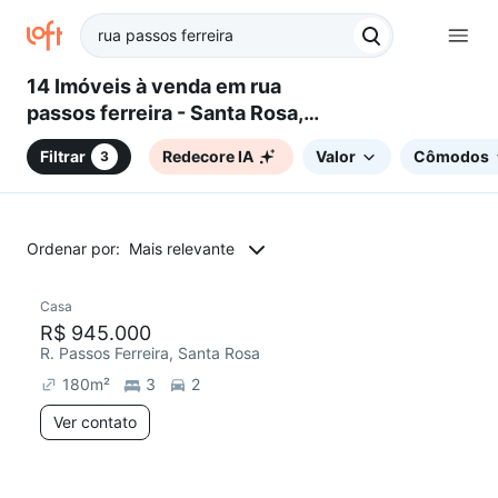
14 Imóveis à venda em rua
passos ferreira - Santa Rosa,
Belo Horizonte, MG
Filtrar
Redecore IA
Valor
Cômodos
3
Ordenar por:
Mais relevante
Casa
Redecorar
Chegou este mês
R$ 945.000
R. Passos Ferreira, Santa Rosa
180
m²
3
2
Ver contato