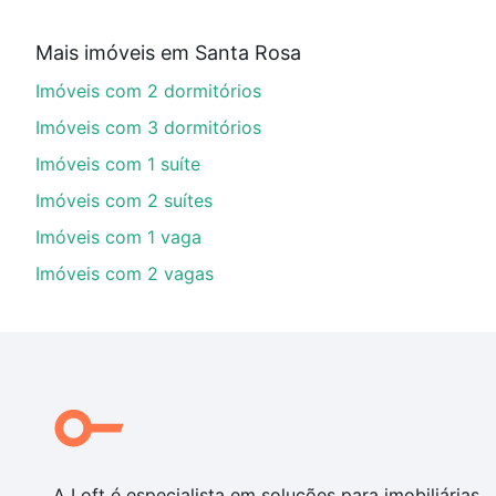
Qual o preço de Imóveis com 2 vagas à venda em
Mais imóveis em Santa Rosa
Aqui na Loft temos a oferta ideal para você, com Im
Imóveis com 2 dormitórios
de financiamento imobiliário as parcelas podem se a
nosso portal
quanto custa comprar um apartamento
e
Imóveis com 3 dormitórios
chaves.
Imóveis com 1 suíte
Imóveis com 2 suítes
Imóveis com 1 vaga
Imóveis com 2 vagas
A Loft é especialista em soluções para imobiliárias,