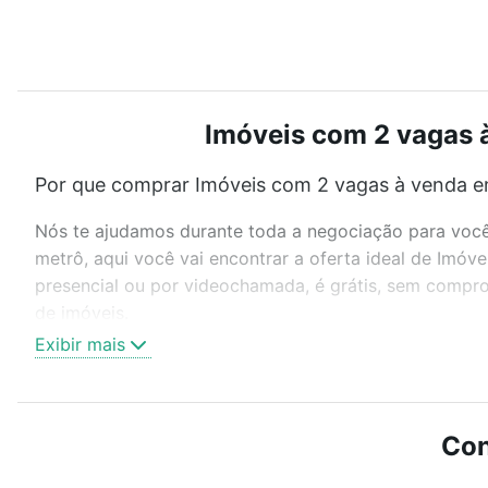
Imóveis com 2 vagas à
Por que comprar Imóveis com 2 vagas à venda e
Nós te ajudamos durante toda a negociação para você 
metrô, aqui você vai encontrar a oferta ideal de Imó
presencial ou por videochamada, é grátis, sem compro
de imóveis.
Exibir mais
Como escolher um imóvel?
Use barra de busca no topo para pesquisar por ruas, 
ou sem vaga de garagem para combinar perfeitamente 
Con
Imóveis com 2 vagas à venda em Santa Rosa, Belo Hori