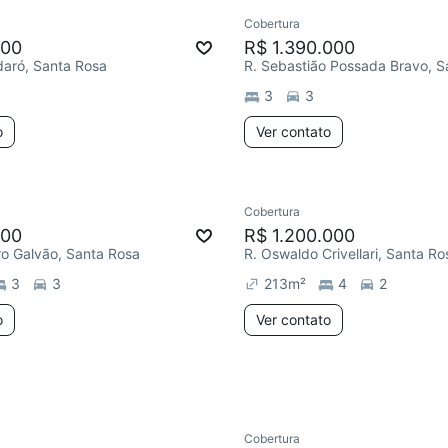
Cobertura
ar
Chegou este mês
Chegou este mês
900
R$ 1.390.000
daró, Santa Rosa
3
3
o
Ver contato
Cobertura
Redecorar
000
R$ 1.200.000
ro Galvão, Santa Rosa
R. Oswaldo Crivellari, Santa Ro
3
3
213
m²
4
2
o
Ver contato
Cobertura