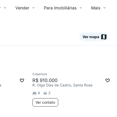
r
Vender
Para Imobiliárias
Mais
Ver mapa
Ver
Cobertura
Redecorar
Chegou há 1 dia
R$ 910.000
a
R. Olga Dias de Castro, Santa Rosa
4
2
Ver contato