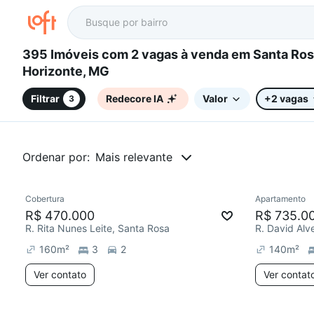
395 Imóveis com 2 vagas à venda em Santa Rosa, Belo
Horizonte, MG
Filtrar
Redecore IA
Valor
+2 vagas
3
Ordenar por:
Mais relevante
Cobertura
Apartamento
Redecorar
Redecor
R$ 470.000
R$ 735.0
R. Rita Nunes Leite, Santa Rosa
R. David Alv
160
m²
3
2
140
m²
Ver contato
Ver contat