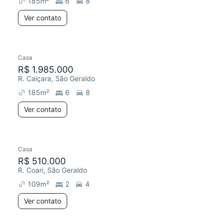
185
m²
6
8
Ver contato
Casa
R$ 1.985.000
R. Caiçara, São Geraldo
185
m²
6
8
Ver contato
Casa
Redecorar
R$ 510.000
R. Coari, São Geraldo
109
m²
2
4
Ver contato