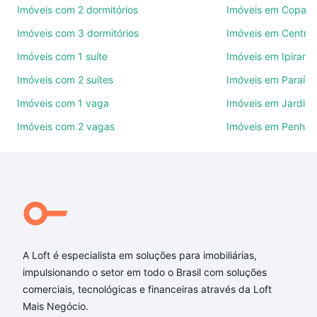
Imóveis com 2 dormitórios
Imóveis em Copac
Como escolher um imóvel?
Imóveis com 3 dormitórios
Imóveis em Centro
Use barra de busca no topo para pesquisar por
Imóveis com 1 suíte
Imóveis em Ipirang
ruas, bairros e até condomínios favoritos. Você
Imóveis com 2 suítes
Imóveis em Paraíso
também pode usar os filtros como quantidade de
quartos, suítes, com ou sem vaga de garagem para
Imóveis com 1 vaga
Imóveis em Jardim
combinar perfeitamente com o preço, metragem e
Imóveis com 2 vagas
Imóveis em Penha
comodidades, como piscina, academia, salão de
festas ou área verde e encontrar Imóveis com 4
vagas à venda em São Geraldo, Belo Horizonte, MG
ideal para você na Loft.
Qual o preço de Imóveis com 4 vagas à venda em
São Geraldo, Belo Horizonte, MG?
A Loft é especialista em soluções para imobiliárias,
Aqui na Loft temos a oferta ideal para você, com
impulsionando o setor em todo o Brasil com soluções
Imóveis com 4 vagas à venda em São Geraldo, Belo
comerciais, tecnológicas e financeiras através da Loft
Horizonte, MG que custam a partir de R$ 0 e com
Mais Negócio.
nossas opções de financiamento imobiliário as