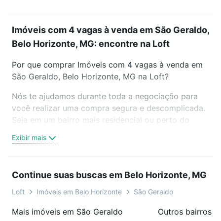
Imóveis com 4 vagas à venda em São Geraldo,
Belo Horizonte, MG: encontre na Loft
Por que comprar Imóveis com 4 vagas à venda em
São Geraldo, Belo Horizonte, MG na Loft?
Nós te ajudamos durante toda a negociação para
você realizar uma compra segura e descomplicada.
Seja em um bairro mais residencial ou perto do
trabalho e do metrô, aqui você vai encontrar a
Exibir mais
oferta ideal de Imóveis com 4 vagas à venda em
São Geraldo, Belo Horizonte, MG para conquistar
seu sonho. Agende uma visita presencial ou por
Continue suas buscas em Belo Horizonte, MG
videochamada, é grátis, sem compromisso e você
ainda conta com mais de 46 mil corretores e
Loft
Imóveis em Belo Horizonte
São Geraldo
imobiliárias te ajudando na compra, venda ou troca
Mais imóveis em São Geraldo
de imóveis.