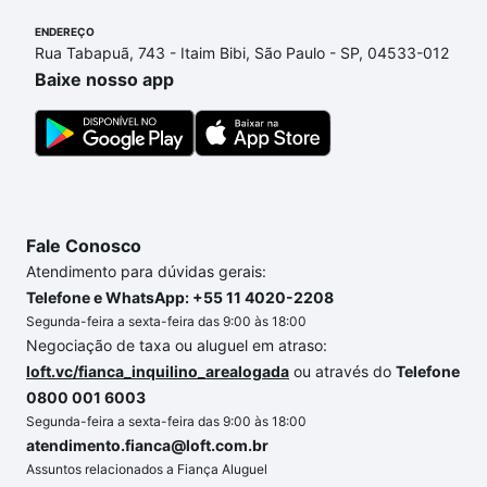
parcelas podem se adequar ao seu orçamento. Se
ENDEREÇO
ainda tem alguma dúvida dos custos envolvidos no
Rua Tabapuã, 743 - Itaim Bibi, São Paulo - SP, 04533-012
processo de compra, veja em nosso portal
quanto
Baixe nosso app
custa comprar um apartamento
e conte com a
gente para comprar o imóvel dos seus sonhos com
segurança e conforto. Loft, com você até as
chaves.
Fale Conosco
Atendimento para dúvidas gerais:
Telefone e WhatsApp: +55 11 4020-2208
Segunda-feira a sexta-feira das 9:00 às 18:00
Negociação de taxa ou aluguel em atraso:
loft.vc/fianca_inquilino_arealogada
ou através do
Telefone
0800 001 6003
Segunda-feira a sexta-feira das 9:00 às 18:00
atendimento.fianca@loft.com.br
Assuntos relacionados a Fiança Aluguel