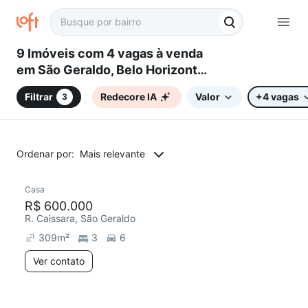
9 Imóveis com 4 vagas à venda
em São Geraldo, Belo Horizonte,
MG
Filtrar
Redecore IA
Valor
+4 vagas
3
Ordenar por:
Mais relevante
Casa
R$ 600.000
R. Caissara, São Geraldo
309
m²
3
6
Ver contato