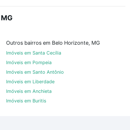
r os filtros como quantidade de quartos, suítes, com
demia, salão de festas ou área verde e encontrar
, MG
Outros bairros em Belo Horizonte, MG
te, MG que custam a partir de R$ 0 e com nossas
Imóveis em Santa Cecília
ida dos custos envolvidos no processo de compra,
us sonhos com segurança e conforto. Loft, com você
Imóveis em Pompeia
Imóveis em Santo Antônio
Imóveis em Liberdade
Imóveis em Anchieta
Imóveis em Buritis