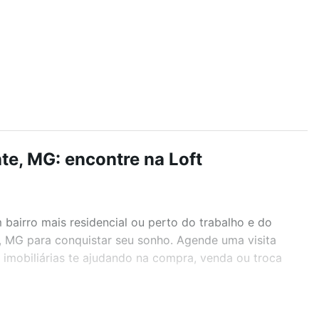
te, MG: encontre na Loft
airro mais residencial ou perto do trabalho e do
e, MG para conquistar seu sonho. Agende uma visita
imobiliárias te ajudando na compra, venda ou troca