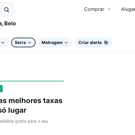
Comprar
Aluga
Serra
Metragem
Criar alerta
o
as melhores taxas
ó lugar
biliária grátis para o seu
.