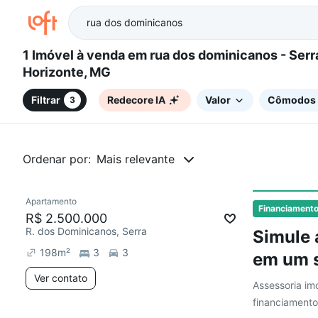
1 Imóvel à venda em rua dos dominicanos - Serra, Belo
Horizonte, MG
Filtrar
Redecore IA
Valor
Cômodos
3
Ordenar por:
Mais relevante
Apartamento
Redecorar
Chegou este mês
Financiament
R$ 2.500.000
R. dos Dominicanos, Serra
Simule 
198
m²
3
3
em um s
Ver contato
Assessoria imo
financiamento