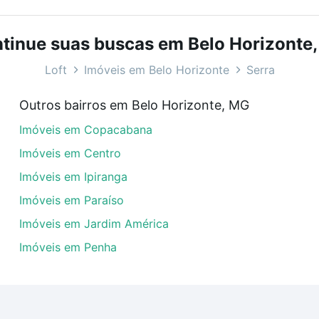
bairros e até condomínios favoritos. Você também pode usa
com o preço, metragem e comodidades, como piscina, aca
tinue suas buscas em Belo Horizonte
Horizonte, MG ideal para você na Loft.
Loft
Imóveis em Belo Horizonte
Serra
inicanos - Serra, Belo Horizonte, MG?
Outros bairros em Belo Horizonte, MG
veis à venda em rua dos dominicanos - Serra, Belo Horizon
Imóveis em Copacabana
em se adequar ao seu orçamento. Se ainda tem alguma dúv
amento
e conte com a gente para comprar o imóvel dos se
Imóveis em Centro
Imóveis em Ipiranga
Imóveis em Paraíso
Imóveis em Jardim América
Imóveis em Penha