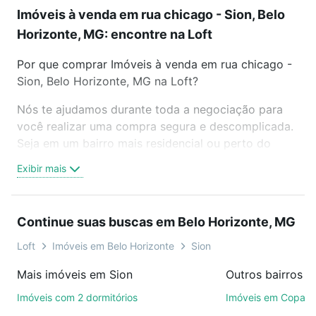
Imóveis à venda em rua chicago - Sion, Belo
Horizonte, MG: encontre na Loft
Por que comprar Imóveis à venda em rua chicago -
Sion, Belo Horizonte, MG na Loft?
Nós te ajudamos durante toda a negociação para
você realizar uma compra segura e descomplicada.
Seja em um bairro mais residencial ou perto do
trabalho e do metrô, aqui você vai encontrar a
Exibir mais
oferta ideal de Imóveis à venda em rua chicago -
Sion, Belo Horizonte, MG para conquistar seu sonho.
Agende uma visita presencial ou por videochamada,
Continue suas buscas em Belo Horizonte, MG
é grátis, sem compromisso e você ainda conta com
mais de 46 mil corretores e imobiliárias te ajudando
Loft
Imóveis em Belo Horizonte
Sion
na compra, venda ou troca de imóveis.
Mais imóveis em Sion
Como escolher um imóvel?
Imóveis com 2 dormitórios
Imóveis em Copac