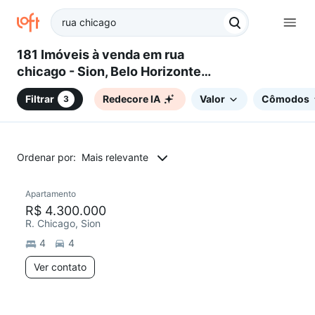
181 Imóveis à venda em rua
chicago - Sion, Belo Horizonte,
MG
Filtrar
Redecore IA
Valor
Cômodos
3
Ordenar por:
Mais relevante
Apartamento
Redecorar
Chegou este mês
R$ 4.300.000
R. Chicago, Sion
4
4
Ver contato
20 anúncios