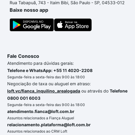
Rua Tabapuã, 743 - Itaim Bibi, São Paulo - SP, 04533-012
custa comprar um apartamento
e conte com a
Baixe nosso app
gente para comprar o imóvel dos seus sonhos com
segurança e conforto. Loft, com você até as
chaves.
Fale Conosco
Atendimento para dúvidas gerais:
Telefone e WhatsApp: +55 11 4020-2208
Segunda-feira a sexta-feira das 9:00 às 18:00
Negociação de taxa ou aluguel em atraso:
loft.vc/fianca_inquilino_arealogada
ou através do
Telefone
0800 001 6003
Segunda-feira a sexta-feira das 9:00 às 18:00
atendimento.fianca@loft.com.br
Assuntos relacionados a Fiança Aluguel
relacionamento.plataforma@loft.com.br
Assuntos relacionados ao CRM Loft