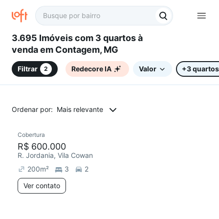
3.695 Imóveis com 3 quartos à
venda em Contagem, MG
Filtrar
Redecore IA
Valor
+3 quartos
2
Ordenar por:
Mais relevante
Cobertura
R$ 600.000
R. Jordania, Vila Cowan
200
m²
3
2
Ver contato