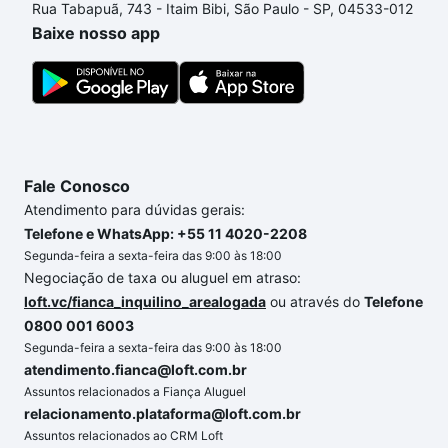
Rua Tabapuã, 743 - Itaim Bibi, São Paulo - SP, 04533-012
um apartamento
e conte com a gente para comprar
Baixe nosso app
o imóvel dos seus sonhos com segurança e
conforto. Loft, com você até as chaves.
Fale Conosco
Atendimento para dúvidas gerais:
Telefone e WhatsApp: +55 11 4020-2208
Segunda-feira a sexta-feira das 9:00 às 18:00
Negociação de taxa ou aluguel em atraso:
loft.vc/fianca_inquilino_arealogada
ou através do
Telefone
0800 001 6003
Segunda-feira a sexta-feira das 9:00 às 18:00
atendimento.fianca@loft.com.br
Assuntos relacionados a Fiança Aluguel
relacionamento.plataforma@loft.com.br
Assuntos relacionados ao CRM Loft