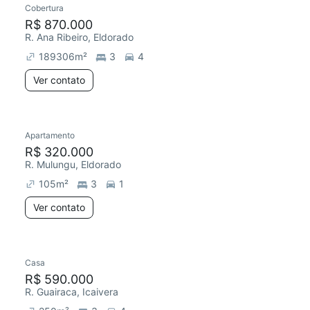
Cobertura
R$ 870.000
R. Ana Ribeiro, Eldorado
189306
m²
3
4
Ver contato
Apartamento
Redecorar
R$ 320.000
R. Mulungu, Eldorado
105
m²
3
1
Ver contato
Casa
R$ 590.000
R. Guairaca, Icaivera