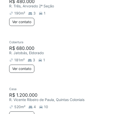
R$ 480.000
R. Três, Arvoredo 2ª Seção
190
m²
3
1
Ver contato
Cobertura
R$ 680.000
R. Jatobás, Eldorado
181
m²
3
1
Ver contato
Casa
R$ 1.200.000
R. Vicente Ribeiro de Paula, Quintas Coloniais
520
m²
4
10