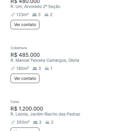
R$ 480.000
R. Um, Arvoredo 2ª Seção
123
m²
3
2
Ver contato
Cobertura
R$ 485.000
R. Manoel Teixeira Camargos, Glória
180
m²
3
1
Ver contato
Casa
R$ 1.200.000
R. Leonis, Jardim Riacho das Pedras
350
m²
3
2