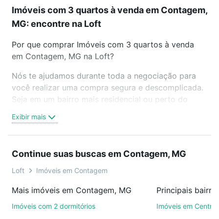
Imóveis com 3 quartos à venda em Contagem,
MG: encontre na Loft
Por que comprar Imóveis com 3 quartos à venda
em Contagem, MG na Loft?
Nós te ajudamos durante toda a negociação para
você realizar uma compra segura e descomplicada.
Seja em um bairro mais residencial ou perto do
trabalho e do metrô, aqui você vai encontrar a
Exibir mais
oferta ideal de Imóveis com 3 quartos à venda em
Contagem, MG para conquistar seu sonho. Agende
uma visita presencial ou por videochamada, é grátis,
Continue suas buscas em Contagem, MG
sem compromisso e você ainda conta com mais de
46 mil corretores e imobiliárias te ajudando na
Loft
Imóveis em Contagem
compra, venda ou troca de imóveis.
Mais imóveis em Contagem, MG
Como escolher um imóvel?
Imóveis com 2 dormitórios
Imóveis em Centro