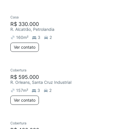
Casa
Redecorar
Chegou este mês
R$ 330.000
R. Alcatrão, Petrolandia
160
m²
3
2
Ver contato
Cobertura
R$ 595.000
R. Orleans, Santa Cruz Industrial
157
m²
3
2
Ver contato
Cobertura