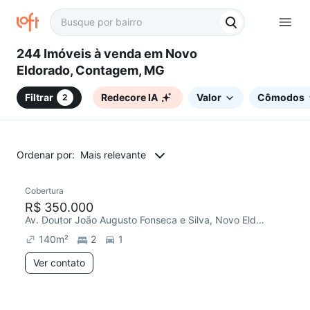
244 Imóveis à venda em Novo
Eldorado, Contagem, MG
Filtrar
Redecore IA
Valor
Cômodos
2
Ordenar por:
Mais relevante
Cobertura
Redecorar
Chegou este mês
R$ 350.000
Av. Doutor João Augusto Fonseca e Silva, Novo Eldorado
140
m²
2
1
Ver contato