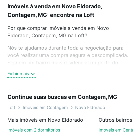
Imóveis à venda em Novo Eldorado,
Contagem, MG: encontre na Loft
Por que comprar Imóveis à venda em Novo
Eldorado, Contagem, MG na Loft?
Nós te ajudamos durante toda a negociação para
você realizar uma compra segura e descomplicada.
Seja em um bairro mais residencial ou perto do
trabalho e do metrô, aqui você vai encontrar a
Exibir mais
oferta ideal de Imóveis à venda em Novo Eldorado,
Contagem, MG para conquistar seu sonho. Agende
uma visita presencial ou por videochamada, é grátis,
Continue suas buscas em Contagem, MG
sem compromisso e você ainda conta com mais de
46 mil corretores e imobiliárias te ajudando na
Loft
Imóveis em Contagem
Novo Eldorado
compra, venda ou troca de imóveis.
Mais imóveis em Novo Eldorado
Outros bairros 
Como escolher um imóvel?
Imóveis com 2 dormitórios
Imóveis em Centro