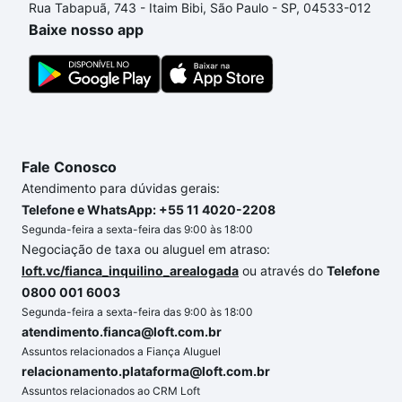
Rua Tabapuã, 743 - Itaim Bibi, São Paulo - SP, 04533-012
um apartamento
e conte com a gente para comprar
Baixe nosso app
o imóvel dos seus sonhos com segurança e
conforto. Loft, com você até as chaves.
Fale Conosco
Atendimento para dúvidas gerais:
Telefone e WhatsApp: +55 11 4020-2208
Segunda-feira a sexta-feira das 9:00 às 18:00
Negociação de taxa ou aluguel em atraso:
loft.vc/fianca_inquilino_arealogada
ou através do
Telefone
0800 001 6003
Segunda-feira a sexta-feira das 9:00 às 18:00
atendimento.fianca@loft.com.br
Assuntos relacionados a Fiança Aluguel
relacionamento.plataforma@loft.com.br
Assuntos relacionados ao CRM Loft