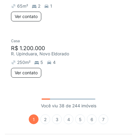
65
m²
2
1
Ver contato
Casa
R$ 1.200.000
R. Upinduara, Novo Eldorado
250
m²
5
4
Ver contato
Você viu 38 de 244 imóveis
1
2
3
4
5
6
7