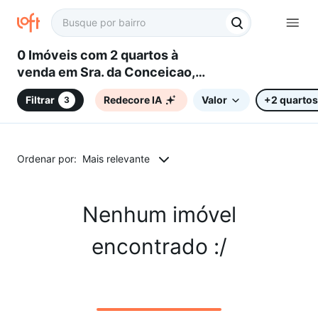
0 Imóveis com 2 quartos à
venda em Sra. da Conceicao,
Contagem, MG
Filtrar
Redecore IA
Valor
+2 quartos
3
Ordenar por:
Mais relevante
Nenhum imóvel
encontrado :/