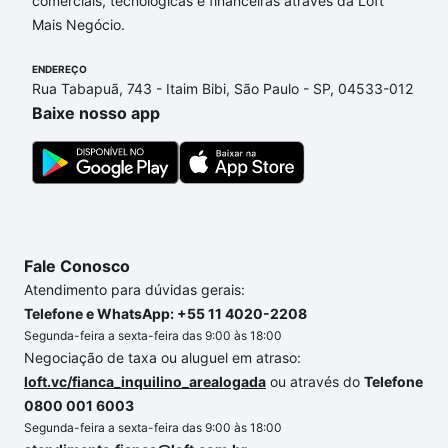
comerciais, tecnológicas e financeiras através da Loft
Conceicao, Contagem, MG que custam a partir de
Mais Negócio.
R$ 0 e com nossas opções de financiamento
imobiliário as parcelas podem se adequar ao seu
ENDEREÇO
orçamento. Se ainda tem alguma dúvida dos custos
Rua Tabapuã, 743 - Itaim Bibi, São Paulo - SP, 04533-012
envolvidos no processo de compra, veja em nosso
Baixe nosso app
portal
quanto custa comprar um apartamento
e
conte com a gente para comprar o imóvel dos seus
sonhos com segurança e conforto. Loft, com você
até as chaves.
Fale Conosco
Atendimento para dúvidas gerais:
Telefone e WhatsApp: +55 11 4020-2208
Segunda-feira a sexta-feira das 9:00 às 18:00
Negociação de taxa ou aluguel em atraso:
loft.vc/fianca_inquilino_arealogada
ou através do
Telefone
0800 001 6003
Segunda-feira a sexta-feira das 9:00 às 18:00