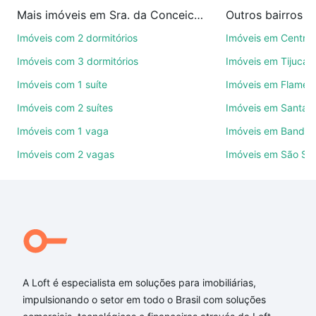
imobiliárias te ajudando na compra, venda ou troca
Mais imóveis em Sra. da Conceicao
Outros bairros 
de imóveis.
Imóveis com 2 dormitórios
Imóveis em Centro
Como escolher um imóvel?
Imóveis com 3 dormitórios
Imóveis em Tijuca
Use barra de busca no topo para pesquisar por
Imóveis com 1 suíte
Imóveis em Flamen
ruas, bairros e até condomínios favoritos. Você
Imóveis com 2 suítes
Imóveis em Santa M
também pode usar os filtros como quantidade de
quartos, suítes, com ou sem vaga de garagem para
Imóveis com 1 vaga
Imóveis em Bandei
combinar perfeitamente com o preço, metragem e
Imóveis com 2 vagas
Imóveis em São Se
comodidades, como piscina, academia, salão de
festas ou área verde e encontrar Imóveis com 2
quartos à venda em Sra. da Conceicao, Contagem,
MG ideal para você na Loft.
Qual o preço de Imóveis com 2 quartos à venda em
Sra. da Conceicao, Contagem, MG?
A Loft é especialista em soluções para imobiliárias,
Aqui na Loft temos a oferta ideal para você, com
impulsionando o setor em todo o Brasil com soluções
Imóveis com 2 quartos à venda em Sra. da