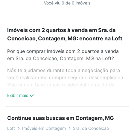
Você viu 0 de 0 imóveis
Imóveis com 2 quartos à venda em Sra. da
Conceicao, Contagem, MG: encontre na Loft
Por que comprar Imóveis com 2 quartos à venda
em Sra. da Conceicao, Contagem, MG na Loft?
Nós te ajudamos durante toda a negociação para
você realizar uma compra segura e descomplicada.
Seja em um bairro mais residencial ou perto do
trabalho e do metrô, aqui você vai encontrar a
Exibir mais
oferta ideal de Imóveis com 2 quartos à venda em
Sra. da Conceicao, Contagem, MG para conquistar
seu sonho. Agende uma visita presencial ou por
Continue suas buscas em Contagem, MG
videochamada, é grátis, sem compromisso e você
ainda conta com mais de 46 mil corretores e
Loft
Imóveis em Contagem
Sra. da Conceicao