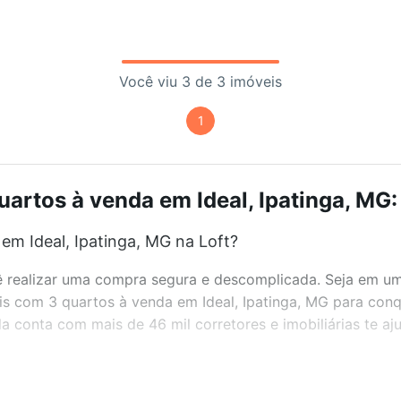
Você viu 3 de 3 imóveis
1
artos à venda em Ideal, Ipatinga, MG:
em Ideal, Ipatinga, MG na Loft?
realizar uma compra segura e descomplicada. Seja em um b
eis com 3 quartos à venda em Ideal, Ipatinga, MG para conq
 conta com mais de 46 mil corretores e imobiliárias te a
bairros e até condomínios favoritos. Você também pode usa