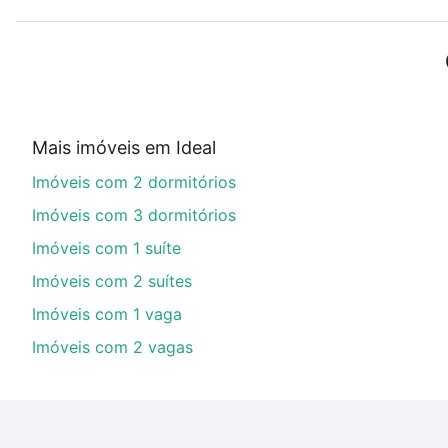
ou sem vaga de garagem para combinar perfeitamente 
Imóveis com 3 quartos à venda em Ideal, Ipatinga, MG 
Qual o preço de Imóveis com 3 quartos à venda e
Aqui na Loft temos a oferta ideal para você, com Imó
Mais imóveis em Ideal
financiamento imobiliário as parcelas podem se adeq
Imóveis com 2 dormitórios
portal
quanto custa comprar um apartamento
e conte
Imóveis com 3 dormitórios
Imóveis com 1 suíte
Imóveis com 2 suítes
Imóveis com 1 vaga
Imóveis com 2 vagas