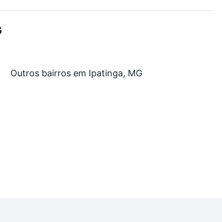
demia, salão de festas ou área verde e encontrar
G
stam a partir de R$ 0 e com nossas opções de
Outros bairros em Ipatinga, MG
tos envolvidos no processo de compra, veja em nosso
egurança e conforto. Loft, com você até as chaves.