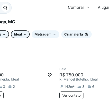
Comprar
Aluga
, Ipatinga, MG
s
Ideal
Metragem
Criar alerta
Casa
ar
Chegou este mês
00
R$ 750.000
meida, Ideal
R. Manoel Botelho, Ideal
3
2
142
m²
3
6
o
Ver contato