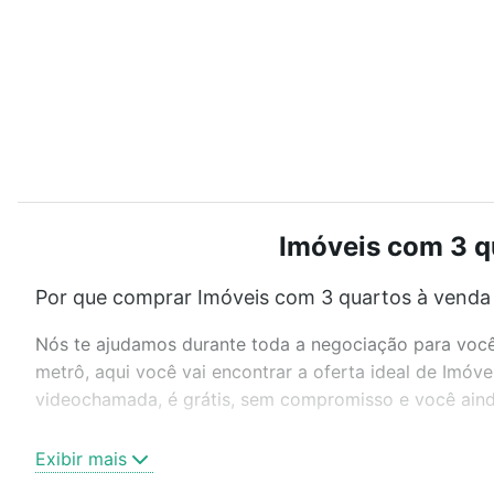
Imóveis com 3 qu
Por que comprar Imóveis com 3 quartos à venda 
Nós te ajudamos durante toda a negociação para você 
metrô, aqui você vai encontrar a oferta ideal de Imóv
videochamada, é grátis, sem compromisso e você ainda
Como escolher um imóvel?
Exibir mais
Use barra de busca no topo para pesquisar por ruas, 