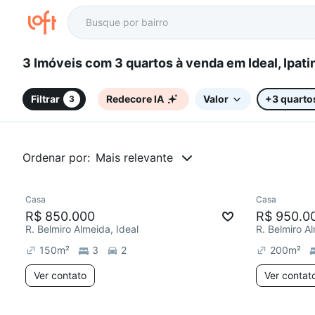
3 Imóveis com 3 quartos à venda em Ideal
Filtrar
Redecore IA
Valor
+3 quarto
3
Ordenar por:
Mais relevante
Casa
Casa
Redecorar
Redecor
R$ 850.000
R$ 950.0
R. Belmiro Almeida, Ideal
R. Belmiro Al
150
m²
3
2
200
m²
Ver contato
Ver contat