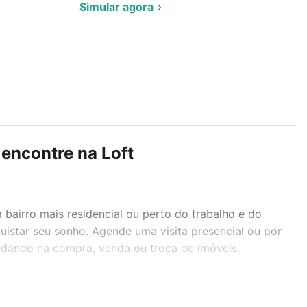
Simular agora
 encontre na Loft
airro mais residencial ou perto do trabalho e do
uistar seu sonho. Agende uma visita presencial ou por
judando na compra, venda ou troca de imóveis.
r os filtros como quantidade de quartos, suítes, com