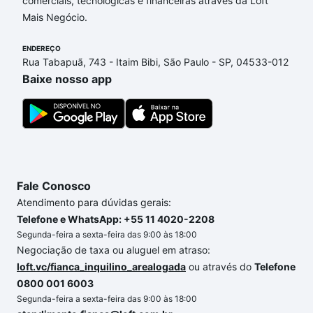
comerciais, tecnológicas e financeiras através da Loft
envolvidos no processo de compra, veja em nosso
Mais Negócio.
portal
quanto custa comprar um apartamento
e
conte com a gente para comprar o imóvel dos seus
ENDEREÇO
sonhos com segurança e conforto. Loft, com você
Rua Tabapuã, 743 - Itaim Bibi, São Paulo - SP, 04533-012
até as chaves.
Baixe nosso app
Fale Conosco
Atendimento para dúvidas gerais:
Telefone e WhatsApp: +55 11 4020-2208
Segunda-feira a sexta-feira das 9:00 às 18:00
Negociação de taxa ou aluguel em atraso:
loft.vc/fianca_inquilino_arealogada
ou através do
Telefone
0800 001 6003
Segunda-feira a sexta-feira das 9:00 às 18:00