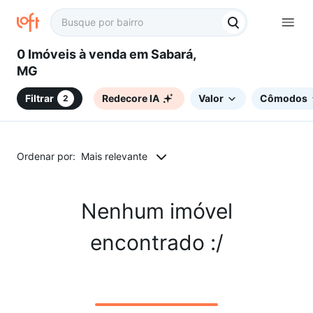
0 Imóveis à venda em Sabará,
MG
Filtrar
Redecore IA
Valor
Cômodos
2
Ordenar por:
Mais relevante
Nenhum imóvel
encontrado :/