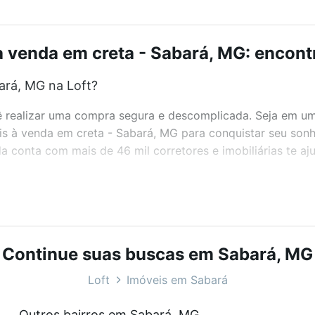
à venda em creta - Sabará, MG: encontr
ará, MG na Loft?
realizar uma compra segura e descomplicada. Seja em um b
eis à venda em creta - Sabará, MG para conquistar seu son
 conta com mais de 46 mil corretores e imobiliárias te a
bairros e até condomínios favoritos. Você também pode usa
com o preço, metragem e comodidades, como piscina, aca
 na Loft.
Continue suas buscas em Sabará, MG
ará, MG?
Loft
Imóveis em Sabará
veis à venda em creta - Sabará, MG que custam a partir d
Outros bairros em Sabará, MG