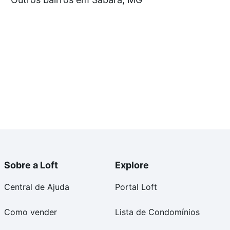
 no processo de compra, veja em nosso portal
quanto
nforto. Loft, com você até as chaves.
Sobre a Loft
Explore
Central de Ajuda
Portal Loft
Como vender
Lista de Condomínios