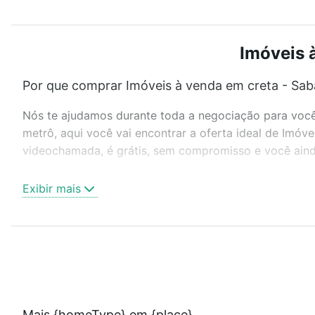
Imóveis 
Por que comprar Imóveis à venda em creta - Sab
Nós te ajudamos durante toda a negociação para você 
metrô, aqui você vai encontrar a oferta ideal de Imóv
videochamada, é grátis, sem compromisso e você ainda
Como escolher um imóvel?
Exibir mais
Use barra de busca no topo para pesquisar por ruas, 
ou sem vaga de garagem para combinar perfeitamente 
Imóveis à venda em creta - Sabará, MG ideal para você
Qual o preço de Imóveis à venda em creta - Sab
Aqui na Loft temos a oferta ideal para você, com Imó
Mais {homeType} em {place}