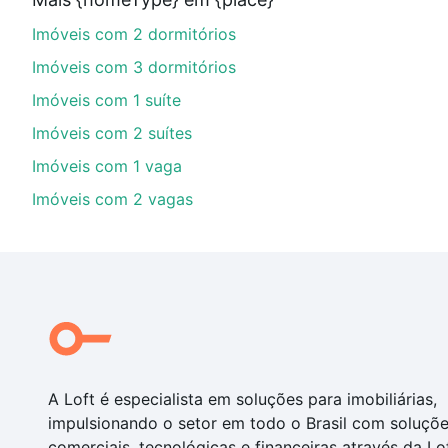
imobiliário as parcelas podem se adequar ao seu orç
Imóveis com 2 dormitórios
custa comprar um apartamento
e conte com a gente p
Imóveis com 3 dormitórios
Imóveis com 1 suíte
Imóveis com 2 suítes
Imóveis com 1 vaga
Imóveis com 2 vagas
A Loft é especialista em soluções para imobiliárias,
impulsionando o setor em todo o Brasil com soluçõ
comerciais, tecnológicas e financeiras através da Lo