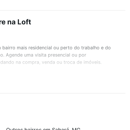
e na Loft
airro mais residencial ou perto do trabalho e do
ho. Agende uma visita presencial ou por
judando na compra, venda ou troca de imóveis.
r os filtros como quantidade de quartos, suítes, com
demia, salão de festas ou área verde e encontrar
e R$ 0 e com nossas opções de financiamento
Outros bairros em Sabará, MG