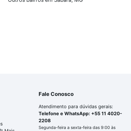
amento. Se ainda tem alguma dúvida dos custos envolvidos
ara comprar o imóvel dos seus sonhos com segurança e co
Fale Conosco
Atendimento para dúvidas gerais:
Telefone e WhatsApp: +55 11 4020-
2208
es
Segunda-feira a sexta-feira das 9:00 às
ft Mais