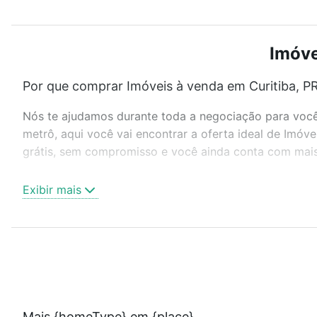
Imóve
Por que comprar Imóveis à venda em Curitiba, PR
Nós te ajudamos durante toda a negociação para você 
metrô, aqui você vai encontrar a oferta ideal de Imóv
grátis, sem compromisso e você ainda conta com mais 
Como escolher um imóvel?
Exibir mais
Use barra de busca no topo para pesquisar por ruas, 
ou sem vaga de garagem para combinar perfeitamente 
Imóveis à venda em Curitiba, PR ideal para você na Lof
Qual o preço de Imóveis à venda em Curitiba, PR
Aqui na Loft temos a oferta ideal para você, com Imóv
Mais {homeType} em {place}