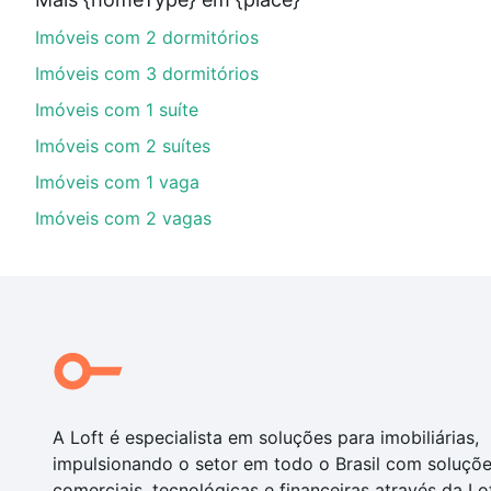
parcelas podem se adequar ao seu orçamento. Se aind
Imóveis com 2 dormitórios
um apartamento
e conte com a gente para comprar o 
Imóveis com 3 dormitórios
Imóveis com 1 suíte
Imóveis com 2 suítes
Imóveis com 1 vaga
Imóveis com 2 vagas
A Loft é especialista em soluções para imobiliárias,
impulsionando o setor em todo o Brasil com soluçõ
comerciais, tecnológicas e financeiras através da Lo