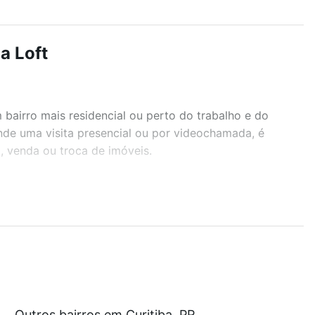
a Loft
airro mais residencial ou perto do trabalho e do
ende uma visita presencial ou por videochamada, é
, venda ou troca de imóveis.
r os filtros como quantidade de quartos, suítes, com
demia, salão de festas ou área verde e encontrar
 com nossas opções de financiamento imobiliário as
Outros bairros em Curitiba, PR