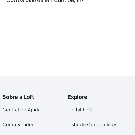
e compra, veja em nosso portal
quanto custa comprar
om você até as chaves.
Sobre a Loft
Explore
Central de Ajuda
Portal Loft
Como vender
Lista de Condomínios