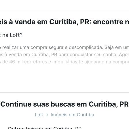
is à venda em Curitiba, PR: encontre n
 na Loft?
realizar uma compra segura e descomplicada. Seja em um b
eis à venda em Curitiba, PR para conquistar seu sonho. Ag
de 46 mil corretores e imobiliárias te ajudando na compra
bairros e até condomínios favoritos. Você também pode usa
com o preço, metragem e comodidades, como piscina, aca
t.
Continue suas buscas em Curitiba, PR
?
Loft
Imóveis em Curitiba
eis à venda em Curitiba, PR que custam a partir de R$ 0 e
Outros bairros em Curitiba, PR