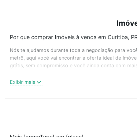
Imóve
Por que comprar Imóveis à venda em Curitiba, PR
Nós te ajudamos durante toda a negociação para você 
metrô, aqui você vai encontrar a oferta ideal de Imóv
grátis, sem compromisso e você ainda conta com mais 
Como escolher um imóvel?
Exibir mais
Use barra de busca no topo para pesquisar por ruas, 
ou sem vaga de garagem para combinar perfeitamente 
Imóveis à venda em Curitiba, PR ideal para você na Lof
Qual o preço de Imóveis à venda em Curitiba, PR
Aqui na Loft temos a oferta ideal para você, com Imóv
Mais {homeType} em {place}