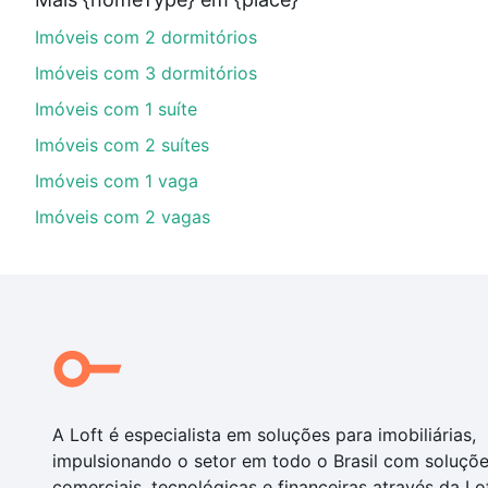
parcelas podem se adequar ao seu orçamento. Se aind
Imóveis com 2 dormitórios
um apartamento
e conte com a gente para comprar o 
Imóveis com 3 dormitórios
Imóveis com 1 suíte
Imóveis com 2 suítes
Imóveis com 1 vaga
Imóveis com 2 vagas
A Loft é especialista em soluções para imobiliárias,
impulsionando o setor em todo o Brasil com soluçõ
comerciais, tecnológicas e financeiras através da Lo