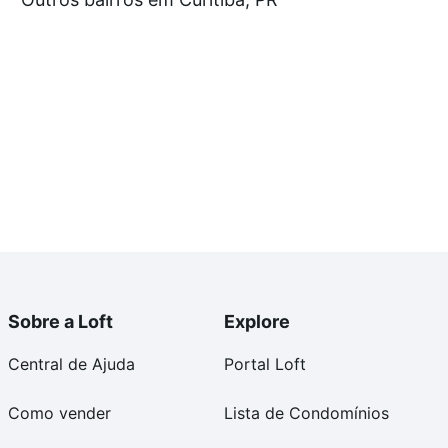
e compra, veja em nosso portal
quanto custa comprar
om você até as chaves.
Sobre a Loft
Explore
Central de Ajuda
Portal Loft
Como vender
Lista de Condomínios