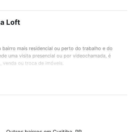
a Loft
airro mais residencial ou perto do trabalho e do
ende uma visita presencial ou por videochamada, é
, venda ou troca de imóveis.
r os filtros como quantidade de quartos, suítes, com
demia, salão de festas ou área verde e encontrar
 com nossas opções de financiamento imobiliário as
Outros bairros em Curitiba, PR