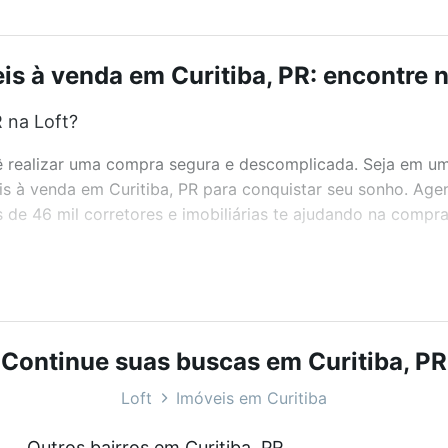
is à venda em Curitiba, PR: encontre n
 na Loft?
realizar uma compra segura e descomplicada. Seja em um b
eis à venda em Curitiba, PR para conquistar seu sonho. Ag
de 46 mil corretores e imobiliárias te ajudando na compra
bairros e até condomínios favoritos. Você também pode usa
com o preço, metragem e comodidades, como piscina, aca
t.
Continue suas buscas em Curitiba, PR
?
Loft
Imóveis em Curitiba
eis à venda em Curitiba, PR que custam a partir de R$ 0 e
Outros bairros em Curitiba, PR