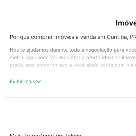
Imóve
Por que comprar Imóveis à venda em Curitiba, PR
Nós te ajudamos durante toda a negociação para você 
metrô, aqui você vai encontrar a oferta ideal de Imóv
grátis, sem compromisso e você ainda conta com mais 
Como escolher um imóvel?
Exibir mais
Use barra de busca no topo para pesquisar por ruas, 
ou sem vaga de garagem para combinar perfeitamente 
Imóveis à venda em Curitiba, PR ideal para você na Lof
Qual o preço de Imóveis à venda em Curitiba, PR
Aqui na Loft temos a oferta ideal para você, com Imóv
Mais {homeType} em {place}