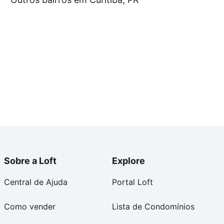
e compra, veja em nosso portal
quanto custa comprar
om você até as chaves.
Sobre a Loft
Explore
Central de Ajuda
Portal Loft
Como vender
Lista de Condomínios