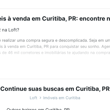
is à venda em Curitiba, PR: encontre n
 na Loft?
realizar uma compra segura e descomplicada. Seja em um b
eis à venda em Curitiba, PR para conquistar seu sonho. Ag
de 46 mil corretores e imobiliárias te ajudando na compra
bairros e até condomínios favoritos. Você também pode usa
com o preço, metragem e comodidades, como piscina, aca
t.
Continue suas buscas em Curitiba, PR
?
Loft
Imóveis em Curitiba
eis à venda em Curitiba, PR que custam a partir de R$ 0 e
Outros bairros em Curitiba, PR