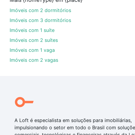
parcelas podem se adequar ao seu orçamento. Se aind
Imóveis com 2 dormitórios
um apartamento
e conte com a gente para comprar o 
Imóveis com 3 dormitórios
Imóveis com 1 suíte
Imóveis com 2 suítes
Imóveis com 1 vaga
Imóveis com 2 vagas
A Loft é especialista em soluções para imobiliárias,
impulsionando o setor em todo o Brasil com soluçõ
comerciais, tecnológicas e financeiras através da Lo