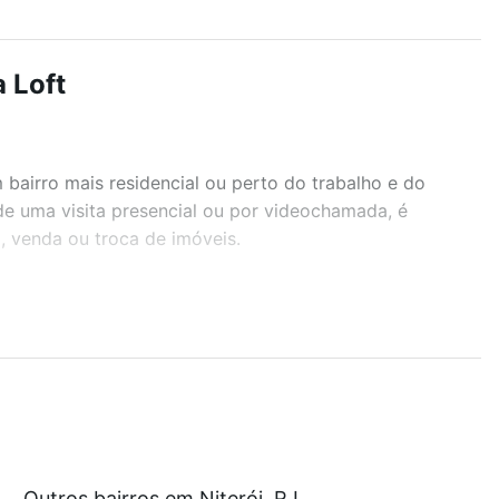
 Loft
airro mais residencial ou perto do trabalho e do
nde uma visita presencial ou por videochamada, é
, venda ou troca de imóveis.
r os filtros como quantidade de quartos, suítes, com
demia, salão de festas ou área verde e encontrar
com nossas opções de financiamento imobiliário as
Outros bairros em Niterói, RJ