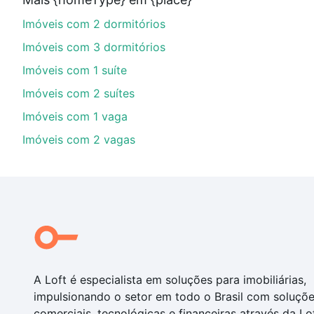
parcelas podem se adequar ao seu orçamento. Se aind
Imóveis com 2 dormitórios
um apartamento
e conte com a gente para comprar o 
Imóveis com 3 dormitórios
Imóveis com 1 suíte
Imóveis com 2 suítes
Imóveis com 1 vaga
Imóveis com 2 vagas
A Loft é especialista em soluções para imobiliárias,
impulsionando o setor em todo o Brasil com soluçõ
comerciais, tecnológicas e financeiras através da Lo