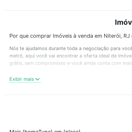
Imóv
Por que comprar Imóveis à venda em Niterói, RJ 
Nós te ajudamos durante toda a negociação para você 
metrô, aqui você vai encontrar a oferta ideal de Imóv
grátis, sem compromisso e você ainda conta com mais 
Como escolher um imóvel?
Exibir mais
Use barra de busca no topo para pesquisar por ruas, 
ou sem vaga de garagem para combinar perfeitamente 
Imóveis à venda em Niterói, RJ ideal para você na Loft
Qual o preço de Imóveis à venda em Niterói, RJ?
Aqui na Loft temos a oferta ideal para você, com Imóv
Mais {homeType} em {place}