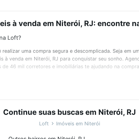
eis à venda em Niterói, RJ: encontre na
na Loft?
realizar uma compra segura e descomplicada. Seja em um b
eis à venda em Niterói, RJ para conquistar seu sonho. Age
de 46 mil corretores e imobiliárias te ajudando na compra
bairros e até condomínios favoritos. Você também pode usa
com o preço, metragem e comodidades, como piscina, aca
.
Continue suas buscas em Niterói, RJ
Loft
Imóveis em Niterói
eis à venda em Niterói, RJ que custam a partir de R$ 0 e 
Outros bairros em Niterói, RJ