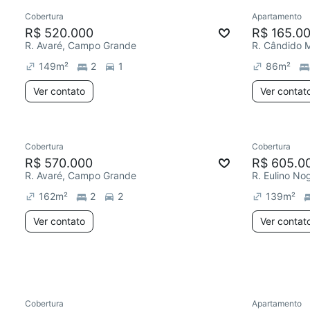
Cobertura
Apartamento
Chegou este mês
Redecor
R$ 520.000
R$ 165.0
R. Avaré, Campo Grande
R. Cândido 
149
m²
2
1
86
m²
Ver contato
Ver contat
Cobertura
Cobertura
Redecorar
Chegou este mês
Chegou est
R$ 570.000
R$ 605.0
R. Avaré, Campo Grande
R. Eulino N
162
m²
2
2
139
m²
Ver contato
Ver contat
Cobertura
Apartamento
Chegou este mês