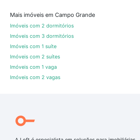
Qual o preço de Imóveis à venda em rua mario m
Mais imóveis em Campo Grande
Aqui na Loft temos a oferta ideal para você, com Imó
Imóveis com 2 dormitórios
opções de financiamento imobiliário as parcelas pod
veja em nosso portal
quanto custa comprar um apart
Imóveis com 3 dormitórios
até as chaves.
Imóveis com 1 suíte
Imóveis com 2 suítes
Imóveis com 1 vaga
Imóveis com 2 vagas
A Loft é especialista em soluções para imobiliárias,