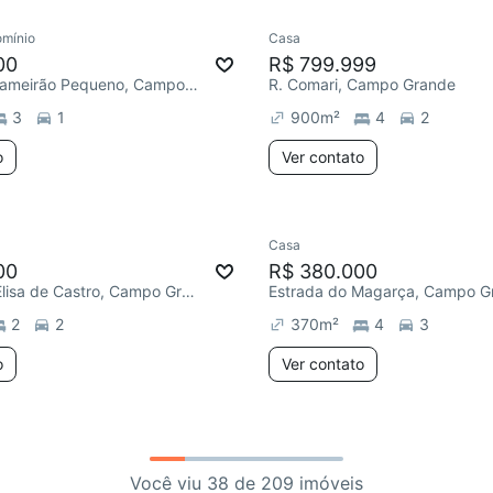
mínio
Casa
00
R$ 799.999
Estrada do Lameirão Pequeno, Campo Grande
R. Comari, Campo Grande
3
1
900
m²
4
2
o
Ver contato
Casa
00
R$ 380.000
R. Severino Elisa de Castro, Campo Grande
Estrada do Magarça, Campo G
2
2
370
m²
4
3
o
Ver contato
Você viu 38 de 209 imóveis