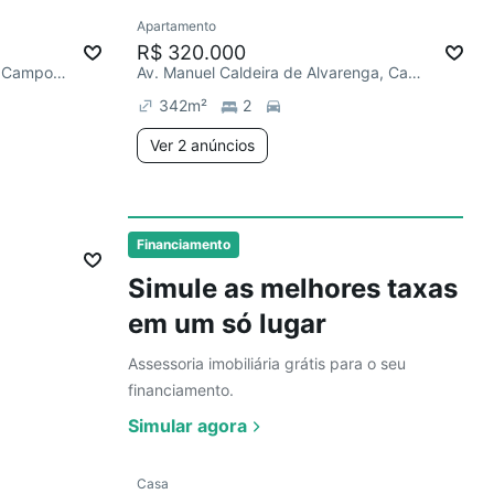
Ver
Apartamento
Chegou este mês
R$ 320.000
Estrada do Lameirão Pequeno, Campo Grande
Av. Manuel Caldeira de Alvarenga, Campo Grande
342
m²
2
Ver 2 anúncios
Ver
Financiamento
Simule as melhores taxas
em um só lugar
Assessoria imobiliária grátis para o seu
financiamento.
Simular agora
Ver
Casa