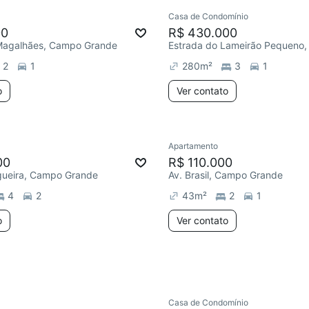
Casa de Condomínio
ar
Chegou este mês
Chegou este mês
00
R$ 430.000
Magalhães, Campo Grande
2
1
280
m²
3
1
o
Ver contato
Apartamento
e mês
Chegou este mês
00
R$ 110.000
ogueira, Campo Grande
Av. Brasil, Campo Grande
4
2
43
m²
2
1
o
Ver contato
Casa de Condomínio