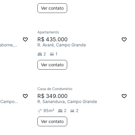
Ver contato
Apartamento
R$ 435.000
Praça Engenheira Elza Pinho Osborne, Campo Grande
R. Avaré, Campo Grande
2
1
Ver contato
Casa de Condomínio
R$ 349.000
Estrada do Lameirão Pequeno, Campo Grande
R. Sananduva, Campo Grande
95
m²
2
2
Ver contato