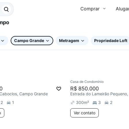
Comprar
Aluga
Campo Grande
Metragem
Propriedade Loft
Casa de Condomínio
e mês
Chegou este mês
0
R$ 850.000
 Caboclos, Campo Grande
2
1
300
m²
3
2
o
Ver contato