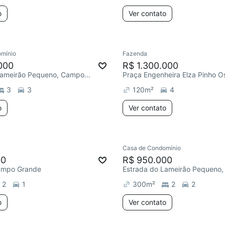
o
Ver contato
mínio
Fazenda
000
R$ 1.300.000
Estrada do Lameirão Pequeno, Campo Grande
3
3
120
m²
4
o
Ver contato
Casa de Condomínio
00
R$ 950.000
Campo Grande
2
1
300
m²
2
2
o
Ver contato