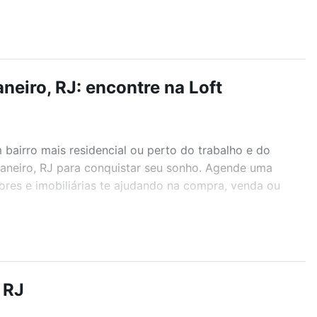
eiro, RJ: encontre na Loft
airro mais residencial ou perto do trabalho e do
Janeiro, RJ para conquistar seu sonho. Agende uma
ores e imobiliárias te ajudando na compra, venda ou
r os filtros como quantidade de quartos, suítes, com
demia, salão de festas ou área verde e encontrar
 RJ