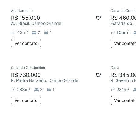
Apartamento
Casa de Condo
R$ 155.000
R$ 460.0
Av. Brasil, Campo Grande
43
m²
2
1
105
m²
Ver contato
Ver contat
Casa de Condomínio
Casa
R$ 730.000
R$ 345.0
R. Padre Belizário, Campo Grande
283
m²
3
1
281
m²
Ver contato
Ver contat