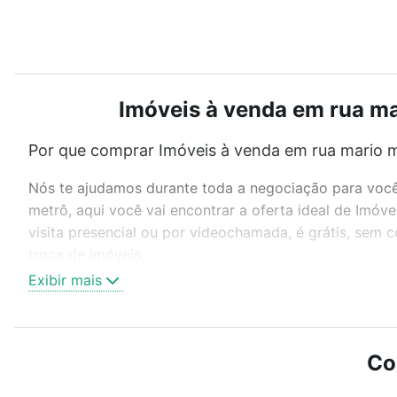
Imóveis à venda em rua ma
Por que comprar Imóveis à venda em rua mario m
Nós te ajudamos durante toda a negociação para você 
metrô, aqui você vai encontrar a oferta ideal de Imó
visita presencial ou por videochamada, é grátis, sem
troca de imóveis.
Exibir mais
Como escolher um imóvel?
Use barra de busca no topo para pesquisar por ruas, 
ou sem vaga de garagem para combinar perfeitamente 
Co
Imóveis à venda em rua mario mendes - Campo Grande, 