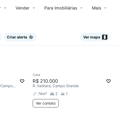
r
Vender
Para Imobiliárias
Mais
Criar alerta
Ver mapa
Ver
Casa
Chegou este mês
R$ 210.000
Estrada do Lameirão Pequeno, Campo Grande
R. Itatitara, Campo Grande
74
m²
2
1
Ver contato
2 anúncios