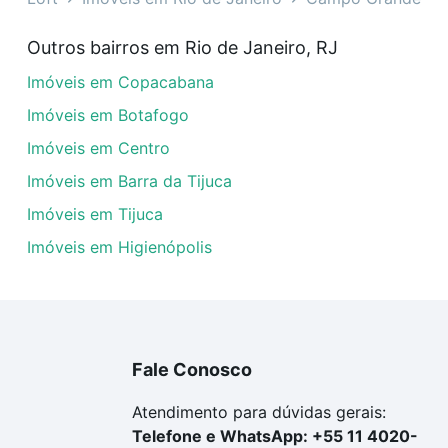
endes - Campo Grande, Rio de Janeiro, RJ?
Outros bairros em Rio de Janeiro, RJ
veis à venda em rua mario mendes - Campo Grande, Rio de 
Imóveis em Copacabana
em se adequar ao seu orçamento. Se ainda tem alguma dúv
amento
e conte com a gente para comprar o imóvel dos se
Imóveis em Botafogo
Imóveis em Centro
Imóveis em Barra da Tijuca
Imóveis em Tijuca
Imóveis em Higienópolis
Fale Conosco
Atendimento para dúvidas gerais:
Telefone e WhatsApp: +55 11 4020-