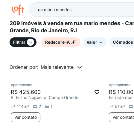
209 Imóveis à venda em rua mario mendes - Campo
Grande, Rio de Janeiro, RJ
Filtrar
Redecore IA
Valor
Cômodos
3
Ordenar por:
Mais relevante
Apartamento
Apartamento
Chegou este mês
Chegou est
R$ 425.600
R$ 110.00
R. Eulino Nogueira, Campo Grande
Estrada dos
114
m²
2
1
51
m²
Ver contato
Ver contat