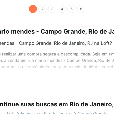
1
2
3
4
5
6
rio mendes - Campo Grande, Rio de Jan
endes - Campo Grande, Rio de Janeiro, RJ na Loft?
realizar uma compra segura e descomplicada. Seja em um b
veis à venda em rua mario mendes - Campo Grande, Rio de 
 compromisso e você ainda conta com mais de 46 mil corret
bairros e até condomínios favoritos. Você também pode usa
com o preço, metragem e comodidades, como piscina, aca
ntinue suas buscas em Rio de Janeiro,
Rio de Janeiro, RJ ideal para você na Loft.
Loft
Imóveis em Rio de Janeiro
Campo Grande