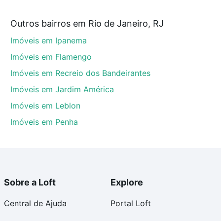
Outros bairros em Rio de Janeiro, RJ
Janeiro, RJ que custam a partir de R$ 0 e com nossas
Imóveis em Ipanema
ida dos custos envolvidos no processo de compra,
us sonhos com segurança e conforto. Loft, com você
Imóveis em Flamengo
Imóveis em Recreio dos Bandeirantes
Imóveis em Jardim América
Imóveis em Leblon
Imóveis em Penha
Sobre a Loft
Explore
Central de Ajuda
Portal Loft