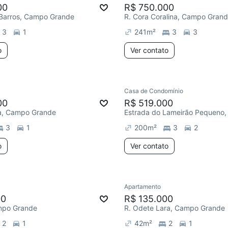
00
R$ 750.000
 Barros, Campo Grande
R. Cora Coralina, Campo Gran
3
1
241
m²
3
3
o
Ver contato
Casa de Condomínio
00
R$ 519.000
ra, Campo Grande
3
1
200
m²
3
2
o
Ver contato
Apartamento
00
R$ 135.000
mpo Grande
R. Odete Lara, Campo Grande
2
1
42
m²
2
1