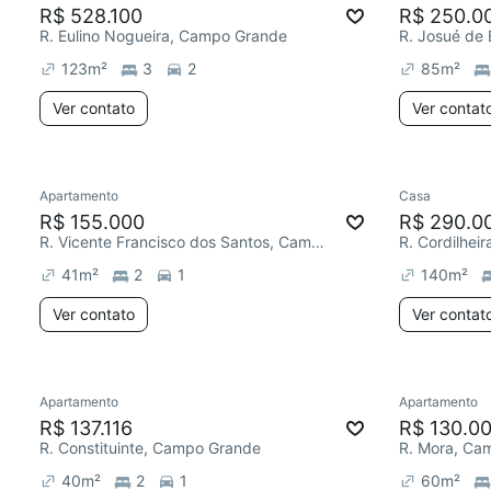
R$ 528.100
R$ 250.0
R. Eulino Nogueira, Campo Grande
R. Josué de
123
m²
3
2
85
m²
Ver contato
Ver contat
Apartamento
Casa
R$ 155.000
R$ 290.0
R. Vicente Francisco dos Santos, Campo Grande
R. Cordilhei
41
m²
2
1
140
m²
Ver contato
Ver contat
Apartamento
Apartamento
R$ 137.116
R$ 130.0
R. Constituinte, Campo Grande
R. Mora, Ca
40
m²
2
1
60
m²