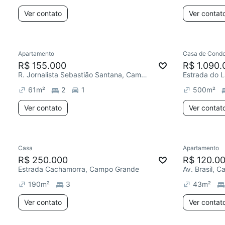
Ver contato
Ver contat
Apartamento
Casa de Condo
R$ 155.000
R$ 1.090.
R. Jornalista Sebastião Santana, Campo Grande
61
m²
2
1
500
m²
Ver contato
Ver contat
Casa
Apartamento
R$ 250.000
R$ 120.0
Estrada Cachamorra, Campo Grande
Av. Brasil, 
190
m²
3
43
m²
Ver contato
Ver contat