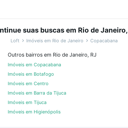
bairros e até condomínios favoritos. Você também pode usa
com o preço, metragem e comodidades, como piscina, aca
ntinue suas buscas em Rio de Janeiro,
 Rio de Janeiro, RJ ideal para você na Loft.
Loft
Imóveis em Rio de Janeiro
Copacabana
o miguez - Copacabana, Rio de Janeiro, RJ?
Outros bairros em Rio de Janeiro, RJ
veis à venda em rua leopoldo miguez - Copacabana, Rio de
Imóveis em Copacabana
em se adequar ao seu orçamento. Se ainda tem alguma dúv
amento
e conte com a gente para comprar o imóvel dos se
Imóveis em Botafogo
Imóveis em Centro
Imóveis em Barra da Tijuca
Imóveis em Tijuca
Imóveis em Higienópolis