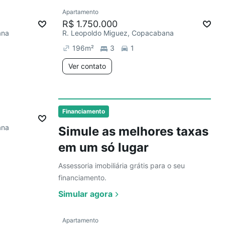
Ver
Apartamento
Redecorar
Chegou este mês
R$ 1.750.000
ana
R. Leopoldo Miguez, Copacabana
196
m²
3
1
Ver contato
Ver
Financiamento
ana
Simule as melhores taxas
em um só lugar
Assessoria imobiliária grátis para o seu
financiamento.
Simular agora
Apartamento