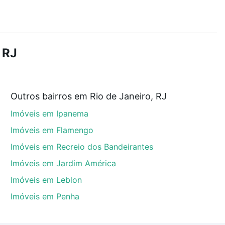
r os filtros como quantidade de quartos, suítes, com
demia, salão de festas ou área verde e encontrar
 RJ
Outros bairros em Rio de Janeiro, RJ
 Janeiro, RJ que custam a partir de R$ 0 e com nossas
Imóveis em Ipanema
ida dos custos envolvidos no processo de compra,
us sonhos com segurança e conforto. Loft, com você
Imóveis em Flamengo
Imóveis em Recreio dos Bandeirantes
Imóveis em Jardim América
Imóveis em Leblon
Imóveis em Penha