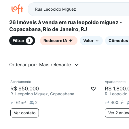
26 Imóveis à venda em rua leopoldo miguez -
Copacabana, Rio de Janeiro, RJ
Filtrar
Redecore IA
Valor
Cômodos
3
Ordenar por:
Mais relevante
Apartamento
Apartamento
Redecor
R$ 950.000
R$ 1.800.
R. Leopoldo Miguez, Copacabana
R. Leopoldo
61
m²
2
400
m²
Ver contato
Ver 2 anún