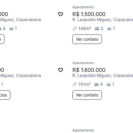
Apartamento
ar
Redecorar
000
R$ 1.500.000
 Miguez, Copacabana
R. Leopoldo Miguez, Copacab
4
1
149
m²
3
1
o
Ver contato
2 anúncios
Apartamento
ar
Redecorar
00
R$ 1.600.000
 Miguez, Copacabana
R. Leopoldo Miguez, Copacab
1
191
m²
4
1
cios
Ver contato
Apartamento