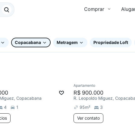
Comprar
Aluga
Copacabana
Metragem
Propriedade Loft
2 anúncios
Apartamento
ar
Redecorar
000
R$ 900.000
 Miguez, Copacabana
R. Leopoldo Miguez, Copacab
4
1
95
m²
3
cios
Ver contato