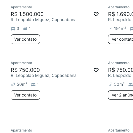
Apartamento
Apartamento
Redecorar
Redecor
R$ 1.500.000
R$ 1.690.
R. Leopoldo Miguez, Copacabana
R. Leopoldo
3
1
191
m²
Ver contato
Ver contat
Apartamento
Apartamento
Redecorar
Redecor
R$ 750.000
R$ 750.0
R. Leopoldo Miguez, Copacabana
R. Leopoldo
50
m²
1
50
m²
Ver contato
Ver 2 anún
4 anúncios
Apartamento
Apartamento
Redecorar