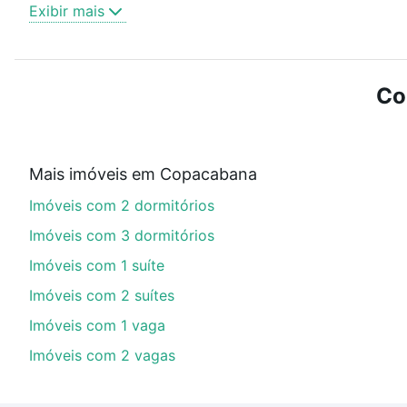
Exibir mais
Como escolher um imóvel?
Use barra de busca no topo para pesquisar por ruas, 
ou sem vaga de garagem para combinar perfeitamente 
Co
Imóveis à venda em rua leopoldo miguez - Copacabana,
Qual o preço de Imóveis à venda em rua leopold
Mais imóveis em Copacabana
Aqui na Loft temos a oferta ideal para você, com Imó
Imóveis com 2 dormitórios
opções de financiamento imobiliário as parcelas pod
veja em nosso portal
quanto custa comprar um apart
Imóveis com 3 dormitórios
até as chaves.
Imóveis com 1 suíte
Imóveis com 2 suítes
Imóveis com 1 vaga
Imóveis com 2 vagas