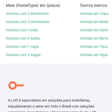
na compra, venda ou troca de imóveis.
Mais {homeType} em {place}
Como escolher um imóvel?
Imóveis com 2 dormitórios
Imóveis em Copac
Use barra de busca no topo para pesquisar por
Imóveis com 3 dormitórios
Imóveis em Botafo
ruas, bairros e até condomínios favoritos. Você
Imóveis com 1 suíte
Imóveis em Centro
também pode usar os filtros como quantidade de
Imóveis com 2 suítes
Imóveis em Barra d
quartos, suítes, com ou sem vaga de garagem para
combinar perfeitamente com o preço, metragem e
Imóveis com 1 vaga
Imóveis em Tijuca
comodidades, como piscina, academia, salão de
Imóveis com 2 vagas
Imóveis em Higienó
festas ou área verde e encontrar Imóveis à venda
em rua aberema - Rio de Janeiro, RJ ideal para você
na Loft.
Qual o preço de Imóveis à venda em rua aberema -
Rio de Janeiro, RJ?
Aqui na Loft temos a oferta ideal para você, com
A Loft é especialista em soluções para imobiliárias,
Imóveis à venda em rua aberema - Rio de Janeiro,
impulsionando o setor em todo o Brasil com soluções
RJ que custam a partir de R$ 0 e com nossas