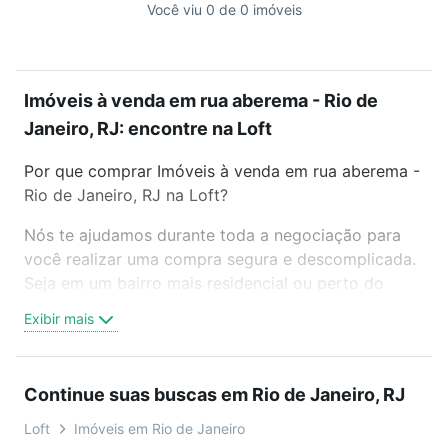
Você viu 0 de 0 imóveis
Imóveis à venda em rua aberema - Rio de
Janeiro, RJ: encontre na Loft
Por que comprar Imóveis à venda em rua aberema -
Rio de Janeiro, RJ na Loft?
Nós te ajudamos durante toda a negociação para
você realizar uma compra segura e descomplicada.
Seja em um bairro mais residencial ou perto do
trabalho e do metrô, aqui você vai encontrar a
Exibir mais
oferta ideal de Imóveis à venda em rua aberema -
Rio de Janeiro, RJ para conquistar seu sonho.
Agende uma visita presencial ou por videochamada,
Continue suas buscas em Rio de Janeiro, RJ
é grátis, sem compromisso e você ainda conta com
mais de 46 mil corretores e imobiliárias te ajudando
Loft
Imóveis em Rio de Janeiro