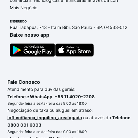
comerciais, tecnológicas e financeiras através da Loft
opções de financiamento imobiliário as parcelas
Mais Negócio.
podem se adequar ao seu orçamento. Se ainda tem
alguma dúvida dos custos envolvidos no processo
ENDEREÇO
de compra, veja em nosso portal
quanto custa
Rua Tabapuã, 743 - Itaim Bibi, São Paulo - SP, 04533-012
comprar um apartamento
e conte com a gente para
Baixe nosso app
comprar o imóvel dos seus sonhos com segurança e
conforto. Loft, com você até as chaves.
Fale Conosco
Atendimento para dúvidas gerais:
Telefone e WhatsApp: +55 11 4020-2208
Segunda-feira a sexta-feira das 9:00 às 18:00
Negociação de taxa ou aluguel em atraso:
loft.vc/fianca_inquilino_arealogada
ou através do
Telefone
0800 001 6003
Segunda-feira a sexta-feira das 9:00 às 18:00