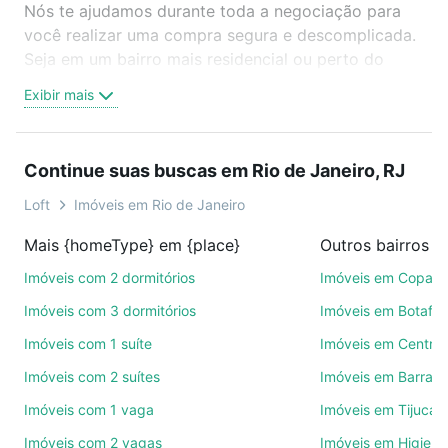
Nós te ajudamos durante toda a negociação para
você realizar uma compra segura e descomplicada.
Seja em um bairro mais residencial ou perto do
trabalho e do metrô, aqui você vai encontrar a
Exibir mais
oferta ideal de Imóveis à venda em rua jose rangel -
Rio de Janeiro, RJ para conquistar seu sonho.
Agende uma visita presencial ou por videochamada,
Continue suas buscas em Rio de Janeiro, RJ
é grátis, sem compromisso e você ainda conta com
mais de 46 mil corretores e imobiliárias te ajudando
Loft
Imóveis em Rio de Janeiro
na compra, venda ou troca de imóveis.
Mais {homeType} em {place}
Como escolher um imóvel?
Imóveis com 2 dormitórios
Imóveis em Copac
Use barra de busca no topo para pesquisar por
Imóveis com 3 dormitórios
Imóveis em Botafo
ruas, bairros e até condomínios favoritos. Você
Imóveis com 1 suíte
Imóveis em Centro
também pode usar os filtros como quantidade de
Imóveis com 2 suítes
Imóveis em Barra d
quartos, suítes, com ou sem vaga de garagem para
combinar perfeitamente com o preço, metragem e
Imóveis com 1 vaga
Imóveis em Tijuca
comodidades, como piscina, academia, salão de
Imóveis com 2 vagas
Imóveis em Higienó