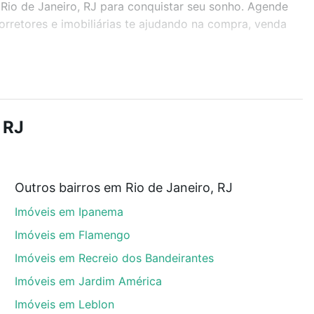
, Rio de Janeiro, RJ para conquistar seu sonho. Agende
rretores e imobiliárias te ajudando na compra, venda
r os filtros como quantidade de quartos, suítes, com
demia, salão de festas ou área verde e encontrar
 RJ
Outros bairros em Rio de Janeiro, RJ
, Rio de Janeiro, RJ que custam a partir de R$ 0 e
Imóveis em Ipanema
 alguma dúvida dos custos envolvidos no processo de
l dos seus sonhos com segurança e conforto. Loft,
Imóveis em Flamengo
Imóveis em Recreio dos Bandeirantes
Imóveis em Jardim América
Imóveis em Leblon