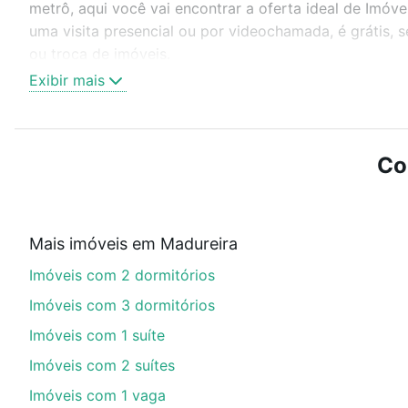
metrô, aqui você vai encontrar a oferta ideal de Imóve
uma visita presencial ou por videochamada, é grátis,
ou troca de imóveis.
Exibir mais
Como escolher um imóvel?
Use barra de busca no topo para pesquisar por ruas, 
ou sem vaga de garagem para combinar perfeitamente 
Co
Imóveis à venda em rua compositor silas de oliveira - 
Qual o preço de Imóveis à venda em rua compositor
Mais imóveis em Madureira
Aqui na Loft temos a oferta ideal para você, com Imóve
Imóveis com 2 dormitórios
com nossas opções de financiamento imobiliário as p
compra, veja em nosso portal
quanto custa comprar 
Imóveis com 3 dormitórios
com você até as chaves.
Imóveis com 1 suíte
Imóveis com 2 suítes
Imóveis com 1 vaga