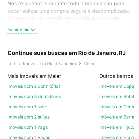
Nós te ajudamos durante toda a negociação para
você realizar uma compra segura e descomplicada.
Seja em um bairro mais residencial ou perto do
trabalho e do metrô, aqui você vai encontrar a
Exibir mais
oferta ideal de Imóveis à venda em rua barao de
santo angelo - Méier, Rio de Janeiro, RJ para
conquistar seu sonho. Agende uma visita presencial
Continue suas buscas em Rio de Janeiro, RJ
ou por videochamada, é grátis, sem compromisso e
você ainda conta com mais de 46 mil corretores e
Loft
Imóveis em Rio de Janeiro
Méier
imobiliárias te ajudando na compra, venda ou troca
Mais imóveis em Méier
de imóveis.
Imóveis com 2 dormitórios
Imóveis em Copac
Como escolher um imóvel?
Imóveis com 3 dormitórios
Imóveis em Botafo
Use barra de busca no topo para pesquisar por
Imóveis com 1 suíte
Imóveis em Centro
ruas, bairros e até condomínios favoritos. Você
Imóveis com 2 suítes
Imóveis em Barra d
também pode usar os filtros como quantidade de
quartos, suítes, com ou sem vaga de garagem para
Imóveis com 1 vaga
Imóveis em Tijuca
combinar perfeitamente com o preço, metragem e
Imóveis com 2 vagas
Imóveis em Higienó