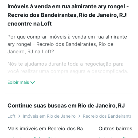
Imóveis à venda em rua almirante ary rongel -
Recreio dos Bandeirantes, Rio de Janeiro, RJ:
encontre na Loft
Por que comprar Imóveis à venda em rua almirante
ary rongel - Recreio dos Bandeirantes, Rio de
Janeiro, RJ na Loft?
Nós te ajudamos durante toda a negociação para
você realizar uma compra segura e descomplicada.
Seja em um bairro mais residencial ou perto do
Exibir mais
trabalho e do metrô, aqui você vai encontrar a
oferta ideal de Imóveis à venda em rua almirante
ary rongel - Recreio dos Bandeirantes, Rio de
Continue suas buscas em Rio de Janeiro, RJ
Janeiro, RJ para conquistar seu sonho. Agende uma
visita presencial ou por videochamada, é grátis, sem
Loft
Imóveis em Rio de Janeiro
Recreio dos Bandeirantes
compromisso e você ainda conta com mais de 46
Mais imóveis em Recreio dos Bandeirantes
mil corretores e imobiliárias te ajudando na compra,
venda ou troca de imóveis.