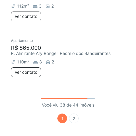
112
m²
3
2
Ver contato
Apartamento
R$ 865.000
R. Almirante Ary Rongel, Recreio dos Bandeirantes
110
m²
3
2
Ver contato
Você viu 38 de 44 imóveis
1
2