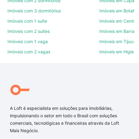
Imóveis com 2 dormitórios
Imóveis em Copac
Imóveis com 3 dormitórios
Imóveis em Botafo
Como escolher um imóvel?
Imóveis com 1 suíte
Imóveis em Centro
Use barra de busca no topo para pesquisar por
Imóveis com 2 suítes
Imóveis em Barra d
ruas, bairros e até condomínios favoritos. Você
também pode usar os filtros como quantidade de
Imóveis com 1 vaga
Imóveis em Tijuca
quartos, suítes, com ou sem vaga de garagem para
Imóveis com 2 vagas
Imóveis em Higienó
combinar perfeitamente com o preço, metragem e
comodidades, como piscina, academia, salão de
festas ou área verde e encontrar Imóveis à venda
em rua almirante ary rongel - Recreio dos
Bandeirantes, Rio de Janeiro, RJ ideal para você na
Loft.
Qual o preço de Imóveis à venda em rua almirante
A Loft é especialista em soluções para imobiliárias,
ary rongel - Recreio dos Bandeirantes, Rio de
impulsionando o setor em todo o Brasil com soluções
Janeiro, RJ?
comerciais, tecnológicas e financeiras através da Loft
Mais Negócio.
Aqui na Loft temos a oferta ideal para você, com
Imóveis à venda em rua almirante ary rongel -