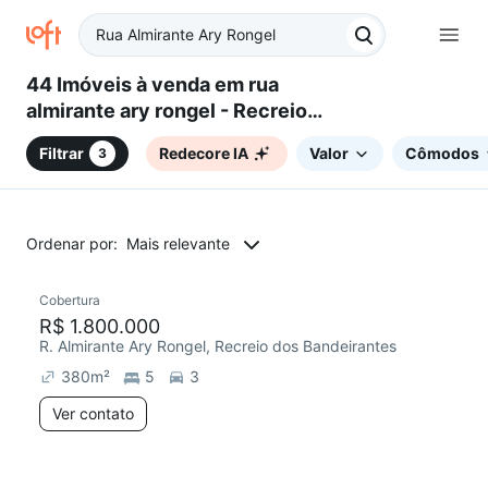
44 Imóveis à venda em rua
almirante ary rongel - Recreio
dos Bandeirantes, Rio de
Filtrar
Redecore IA
Valor
Cômodos
3
Janeiro, RJ
Ordenar por:
Mais relevante
Cobertura
Redecorar
Chegou este mês
R$ 1.800.000
R. Almirante Ary Rongel, Recreio dos Bandeirantes
380
m²
5
3
Ver contato