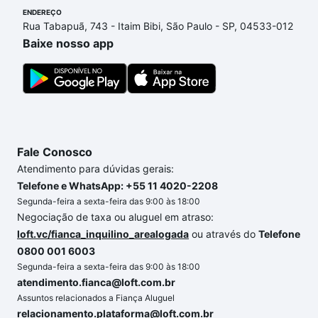
ENDEREÇO
Recreio dos Bandeirantes, Rio de Janeiro, RJ que
Rua Tabapuã, 743 - Itaim Bibi, São Paulo - SP, 04533-012
custam a partir de R$ 0 e com nossas opções de
Baixe nosso app
financiamento imobiliário as parcelas podem se
adequar ao seu orçamento. Se ainda tem alguma
dúvida dos custos envolvidos no processo de
compra, veja em nosso portal
quanto custa comprar
um apartamento
e conte com a gente para comprar
o imóvel dos seus sonhos com segurança e
Fale Conosco
conforto. Loft, com você até as chaves.
Atendimento para dúvidas gerais:
Telefone e WhatsApp: +55 11 4020-2208
Segunda-feira a sexta-feira das 9:00 às 18:00
Negociação de taxa ou aluguel em atraso:
loft.vc/fianca_inquilino_arealogada
ou através do
Telefone
0800 001 6003
Segunda-feira a sexta-feira das 9:00 às 18:00
atendimento.fianca@loft.com.br
Assuntos relacionados a Fiança Aluguel
relacionamento.plataforma@loft.com.br