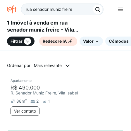
1 Imóvel à venda em rua
senador muniz freire - Vila
Isabel, Rio de Janeiro, RJ
Filtrar
Redecore IA
Valor
Cômodos
3
Ordenar por:
Mais relevante
Apartamento
Redecorar
R$ 490.000
R. Senador Muniz Freire, Vila Isabel
88
m²
2
1
Ver contato