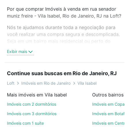
Por que comprar Imóveis à venda em rua senador
muniz freire - Vila Isabel, Rio de Janeiro, RJ na Loft?
Nós te ajudamos durante toda a negociação para
você realizar uma compra segura e descomplicada.
Seja em um bairro mais residencial ou perto do
trabalho e do metrô, aqui você vai encontrar a
Exibir mais
oferta ideal de Imóveis à venda em rua senador
muniz freire - Vila Isabel, Rio de Janeiro, RJ para
conquistar seu sonho. Agende uma visita presencial
Continue suas buscas em Rio de Janeiro, RJ
ou por videochamada, é grátis, sem compromisso e
você ainda conta com mais de 46 mil corretores e
Loft
Imóveis em Rio de Janeiro
Vila Isabel
imobiliárias te ajudando na compra, venda ou troca
Mais imóveis em Vila Isabel
de imóveis.
Imóveis com 2 dormitórios
Imóveis em Copac
Como escolher um imóvel?
Imóveis com 3 dormitórios
Imóveis em Botafo
Use barra de busca no topo para pesquisar por
Imóveis com 1 suíte
Imóveis em Centro
ruas, bairros e até condomínios favoritos. Você