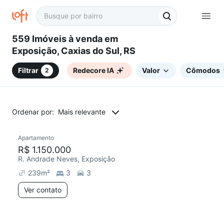
559 Imóveis à venda em
Exposição, Caxias do Sul, RS
Filtrar
Redecore IA
Valor
Cômodos
2
Ordenar por:
Mais relevante
Apartamento
Redecorar
Chegou este mês
R$ 1.150.000
R. Andrade Neves, Exposição
239
m²
3
3
Ver contato