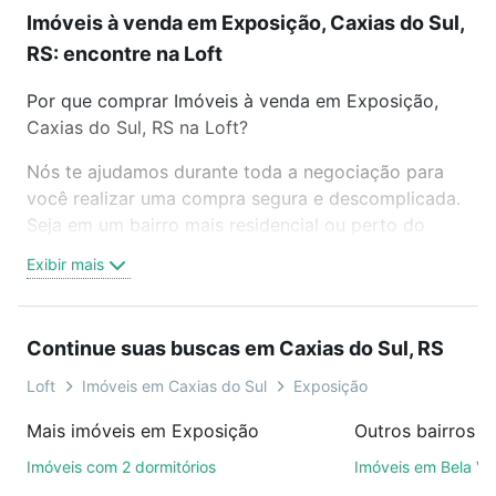
Imóveis à venda em Exposição, Caxias do Sul,
RS: encontre na Loft
Por que comprar Imóveis à venda em Exposição,
Caxias do Sul, RS na Loft?
Nós te ajudamos durante toda a negociação para
você realizar uma compra segura e descomplicada.
Seja em um bairro mais residencial ou perto do
trabalho e do metrô, aqui você vai encontrar a
Exibir mais
oferta ideal de Imóveis à venda em Exposição,
Caxias do Sul, RS para conquistar seu sonho.
Agende uma visita presencial ou por videochamada,
Continue suas buscas em Caxias do Sul, RS
é grátis, sem compromisso e você ainda conta com
mais de 46 mil corretores e imobiliárias te ajudando
Loft
Imóveis em Caxias do Sul
Exposição
na compra, venda ou troca de imóveis.
Mais imóveis em Exposição
Como escolher um imóvel?
Imóveis com 2 dormitórios
Imóveis em Bela Vi