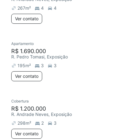
267
m²
4
4
Ver contato
Apartamento
Redecorar
R$ 1.690.000
R. Pedro Tomasi, Exposição
195
m²
3
3
Ver contato
Cobertura
Redecorar
Chegou este mês
R$ 1.200.000
R. Andrade Neves, Exposição
298
m²
2
3
Ver contato