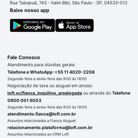
Rua Tabapuã, 743 - Itaim Bibi, São Paulo - SP, 04533-012
um apartamento
e conte com a gente para comprar
Baixe nosso app
o imóvel dos seus sonhos com segurança e
conforto. Loft, com você até as chaves.
Fale Conosco
Atendimento para dúvidas gerais:
Telefone e WhatsApp: +55 11 4020-2208
Segunda-feira a sexta-feira das 9:00 às 18:00
Negociação de taxa ou aluguel em atraso:
loft.vc/fianca_inquilino_arealogada
ou através do
Telefone
0800 001 6003
Segunda-feira a sexta-feira das 9:00 às 18:00
atendimento.fianca@loft.com.br
Assuntos relacionados a Fiança Aluguel
relacionamento.plataforma@loft.com.br
Assuntos relacionados ao CRM Loft