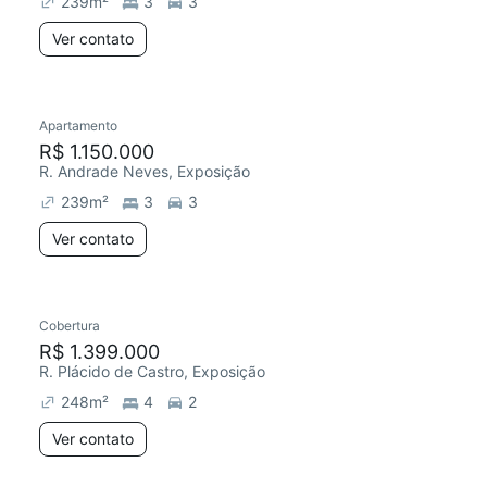
239
m²
3
3
Ver contato
Apartamento
Redecorar
R$ 1.150.000
R. Andrade Neves, Exposição
239
m²
3
3
Ver contato
Cobertura
Chegou este mês
R$ 1.399.000
R. Plácido de Castro, Exposição
248
m²
4
2
Ver contato