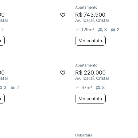
Apartamento
ar
Redecorar
00
R$ 743.900
istal
Av. Icaraí, Cristal
2
129
m²
3
2
o
Ver contato
Apartamento
Chegou este mês
00
R$ 220.000
istal
Av. Icaraí, Cristal
3
2
67
m²
3
o
Ver contato
Cobertura