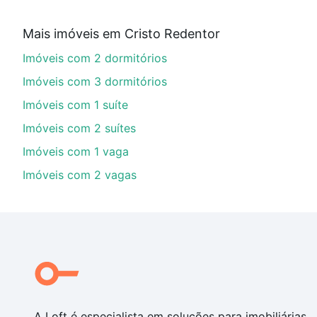
Qual o preço de Imóveis à venda em avenida icara
Mais imóveis em Cristo Redentor
Aqui na Loft temos a oferta ideal para você, com Imóv
Imóveis com 2 dormitórios
opções de financiamento imobiliário as parcelas pod
veja em nosso portal
quanto custa comprar um apart
Imóveis com 3 dormitórios
até as chaves.
Imóveis com 1 suíte
Imóveis com 2 suítes
Imóveis com 1 vaga
Imóveis com 2 vagas
A Loft é especialista em soluções para imobiliárias,