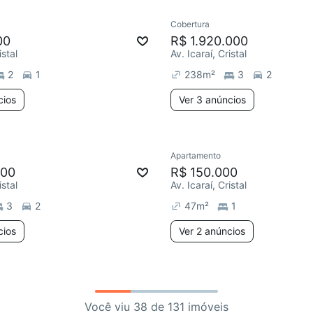
Cobertura
00
R$ 1.920.000
istal
Av. Icaraí, Cristal
2
1
238
m²
3
2
cios
Ver 3 anúncios
Apartamento
000
R$ 150.000
istal
Av. Icaraí, Cristal
3
2
47
m²
1
cios
Ver 2 anúncios
Você viu 38 de 131 imóveis