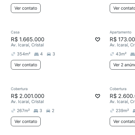
Ver contato
Ver contat
Casa
Apartamento
R$ 1.665.000
R$ 173.0
Av. Icaraí, Cristal
Av. Icaraí, Cr
354
m²
4
3
43
m²
Ver contato
Ver 2 anún
Cobertura
Cobertura
R$ 2.001.000
R$ 2.600
Av. Icaraí, Cristal
Av. Icaraí, Cr
267
m²
3
2
239
m²
Ver contato
Ver contat