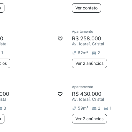
o
Ver contato
Apartamento
00
R$ 258.000
istal
Av. Icaraí, Cristal
1
62
m²
2
cios
Ver 2 anúncios
Apartamento
.000
R$ 430.000
istal
Av. Icaraí, Cristal
3
59
m²
2
1
o
Ver 2 anúncios