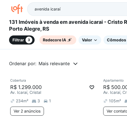
131 Imóveis à venda em avenida icarai - Cristo Redentor,
Porto Alegre, RS
Filtrar
Redecore IA
Valor
Cômodos
3
Ordenar por:
Mais relevante
2 anúncios
Cobertura
Apartamento
Chegou este mês
Redecor
R$ 1.299.000
R$ 500.0
Av. Icaraí, Cristal
Av. Icaraí, Cr
234
m²
3
1
105
m²
Ver 2 anúncios
Ver contat