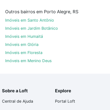
Outros bairros em Porto Alegre, RS
egre, RS que custam a partir de R$ 0 e com nossas
Imóveis em Santo Antônio
ida dos custos envolvidos no processo de compra,
us sonhos com segurança e conforto. Loft, com você
Imóveis em Jardim Botânico
Imóveis em Humaitá
Imóveis em Glória
Imóveis em Floresta
Imóveis em Menino Deus
Sobre a Loft
Explore
Central de Ajuda
Portal Loft