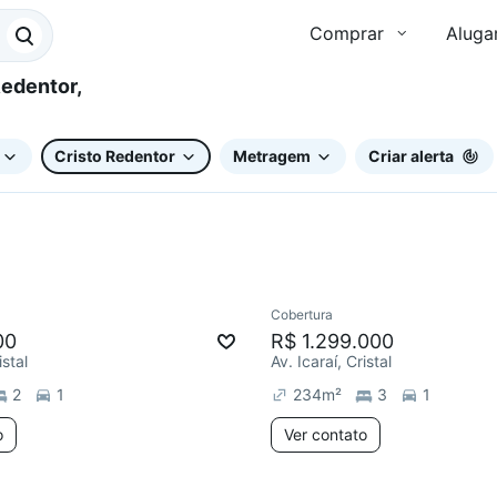
Comprar
Aluga
Cristo Redentor
Metragem
Criar alerta
Cobertura
ar
00
R$ 1.299.000
istal
Av. Icaraí, Cristal
2
1
234
m²
3
1
o
Ver contato