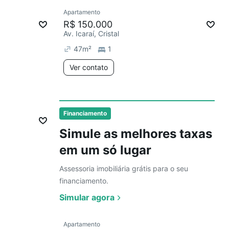
Ver
Apartamento
Redecorar
R$ 150.000
Av. Icaraí, Cristal
47
m²
1
Ver contato
Ver
Financiamento
Simule as melhores taxas
em um só lugar
Assessoria imobiliária grátis para o seu
financiamento.
Simular agora
Ver
Apartamento