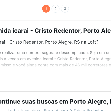
1
2
3
da icarai - Cristo Redentor, Porto Ale
i - Cristo Redentor, Porto Alegre, RS na Loft?
realizar uma compra segura e descomplicada. Seja em um b
eis à venda em avenida icarai - Cristo Redentor, Porto Aleg
misso e você ainda conta com mais de 46 mil corretores e 
bairros e até condomínios favoritos. Você também pode usa
com o preço, metragem e comodidades, como piscina, aca
ntinue suas buscas em Porto Alegre,
orto Alegre, RS ideal para você na Loft.
Loft
Imóveis em Porto Alegre
Cristo Redentor