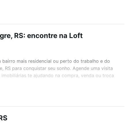
gre, RS: encontre na Loft
airro mais residencial ou perto do trabalho e do
re, RS para conquistar seu sonho. Agende uma visita
imobiliárias te ajudando na compra, venda ou troca
r os filtros como quantidade de quartos, suítes, com
demia, salão de festas ou área verde e encontrar
 RS