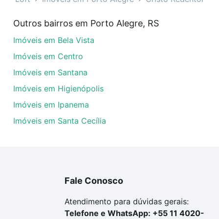
i - Cristo Redentor, Porto Alegre, RS?
Outros bairros em Porto Alegre, RS
eis à venda em avenida icarai - Cristo Redentor, Porto Al
Imóveis em Bela Vista
em se adequar ao seu orçamento. Se ainda tem alguma dúv
amento
e conte com a gente para comprar o imóvel dos se
Imóveis em Centro
Imóveis em Santana
Imóveis em Higienópolis
Imóveis em Ipanema
Imóveis em Santa Cecília
Fale Conosco
Atendimento para dúvidas gerais:
Telefone e WhatsApp: +55 11 4020-