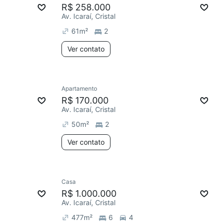
R$ 258.000
Av. Icaraí, Cristal
61
m²
2
Ver contato
Apartamento
R$ 170.000
Av. Icaraí, Cristal
50
m²
2
Ver contato
Casa
R$ 1.000.000
Av. Icaraí, Cristal
477
m²
6
4