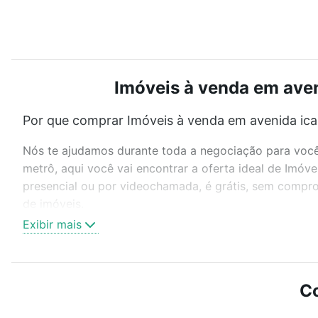
Imóveis à venda em aveni
Por que comprar Imóveis à venda em avenida icara
Nós te ajudamos durante toda a negociação para você 
metrô, aqui você vai encontrar a oferta ideal de Imóv
presencial ou por videochamada, é grátis, sem compro
de imóveis.
Exibir mais
Como escolher um imóvel?
Use barra de busca no topo para pesquisar por ruas, 
ou sem vaga de garagem para combinar perfeitamente 
Co
Imóveis à venda em avenida icarai - Cristo Redentor, P