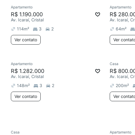
Apartamento
Apartamento
Redecorar
Redecor
R$ 1.190.000
R$ 280.0
Av. Icaraí, Cristal
Av. Icaraí, Cr
114
m²
3
2
64
m²
Ver contato
Ver contat
Apartamento
Casa
Redecorar
Chegou este mês
R$ 1.282.000
R$ 800.0
Av. Icaraí, Cristal
Av. Icaraí, Cr
148
m²
3
2
200
m²
Ver contato
Ver contat
Casa
Apartamento
Chegou este mês