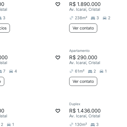
00
R$ 1.890.000
istal
Av. Icaraí, Cristal
3
238
m²
3
2
cios
Ver contato
Apartamento
000
R$ 290.000
istal
Av. Icaraí, Cristal
7
4
61
m²
2
1
o
Ver contato
Duplex
00
R$ 1.436.000
istal
Av. Icaraí, Cristal
2
1
130
m²
3