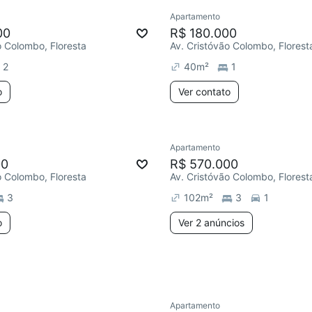
Apartamento
ar
Redecorar
00
R$ 180.000
o Colombo, Floresta
Av. Cristóvão Colombo, Florest
2
40
m²
1
o
Ver contato
Apartamento
ar
Chegou este mês
Redecorar
Chegou este 
00
R$ 570.000
o Colombo, Floresta
Av. Cristóvão Colombo, Florest
3
102
m²
3
1
o
Ver 2 anúncios
Apartamento