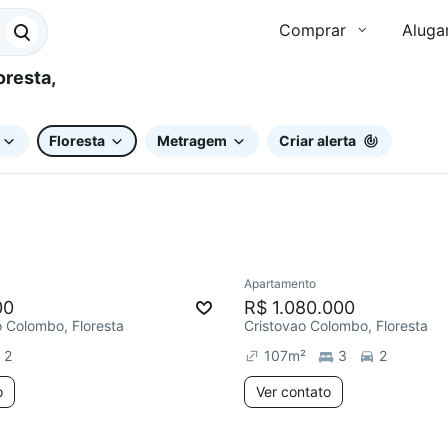
Comprar
Aluga
Floresta
Metragem
Criar alerta
Apartamento
ar
Redecorar
Chegou este 
00
R$ 1.080.000
o Colombo, Floresta
Cristovao Colombo, Floresta
2
107
m²
3
2
o
Ver contato