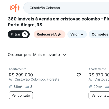
360 Imóveis à venda em cristovao colombo - Floresta,
Porto Alegre, RS
Filtrar
Redecore IA
Valor
Cômodos
3
Ordenar por:
Mais relevante
Apartamento
Apartamento
Redecorar
Redecor
R$ 299.000
R$ 370.0
Av. Cristóvão Colombo, Floresta
Av. Cristóvã
86
m²
3
99
m²
Ver contato
Ver contat