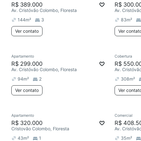
R$ 389.000
R$ 300.0
Av. Cristóvão Colombo, Floresta
Av. Cristóvã
144
m²
3
83
m²
Ver contato
Ver contat
Apartamento
Cobertura
R$ 299.000
R$ 550.0
Av. Cristóvão Colombo, Floresta
Av. Cristóvã
94
m²
2
308
m²
Ver contato
Ver contat
Apartamento
Comercial
R$ 320.000
R$ 408.5
Cristovão Colombo, Floresta
Av. Cristóvã
43
m²
1
35
m²