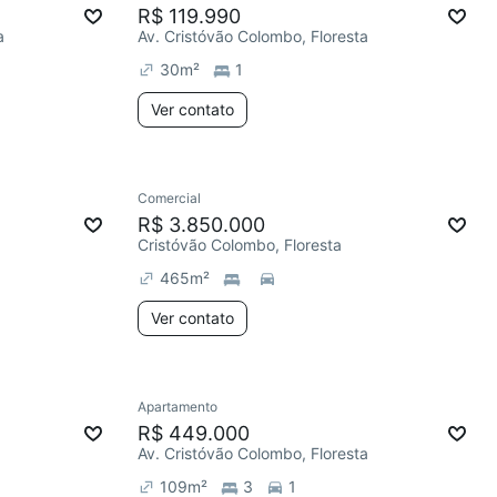
R$ 119.990
a
Av. Cristóvão Colombo, Floresta
30
m²
1
Ver contato
Comercial
R$ 3.850.000
Cristóvão Colombo, Floresta
465
m²
Ver contato
Apartamento
R$ 449.000
Av. Cristóvão Colombo, Floresta
109
m²
3
1