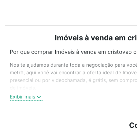
Imóveis à venda em cri
Por que comprar Imóveis à venda em cristovao co
Nós te ajudamos durante toda a negociação para você 
metrô, aqui você vai encontrar a oferta ideal de Imóv
presencial ou por videochamada, é grátis, sem compro
de imóveis.
Exibir mais
Como escolher um imóvel?
Use barra de busca no topo para pesquisar por ruas, 
ou sem vaga de garagem para combinar perfeitamente 
Co
Imóveis à venda em cristovao colombo - Floresta, Port