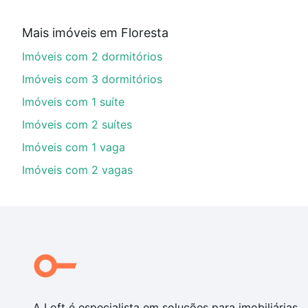
Qual o preço de Imóveis à venda em cristovao co
Mais imóveis em Floresta
Aqui na Loft temos a oferta ideal para você, com Imó
Imóveis com 2 dormitórios
de financiamento imobiliário as parcelas podem se a
nosso portal
quanto custa comprar um apartamento
e
Imóveis com 3 dormitórios
chaves.
Imóveis com 1 suíte
Imóveis com 2 suítes
Imóveis com 1 vaga
Imóveis com 2 vagas
A Loft é especialista em soluções para imobiliárias,