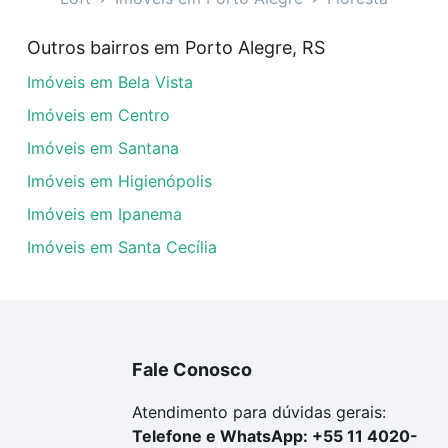
lombo - Floresta, Porto Alegre, RS?
Outros bairros em Porto Alegre, RS
veis à venda em cristovao colombo - Floresta, Porto Alegr
Imóveis em Bela Vista
dequar ao seu orçamento. Se ainda tem alguma dúvida dos 
 conte com a gente para comprar o imóvel dos seus sonho
Imóveis em Centro
Imóveis em Santana
Imóveis em Higienópolis
Imóveis em Ipanema
Imóveis em Santa Cecília
Fale Conosco
Atendimento para dúvidas gerais:
Telefone e WhatsApp: +55 11 4020-