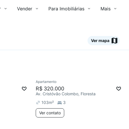
r
Vender
Para Imobiliárias
Mais
Ver mapa
Ver
Apartamento
mês
Redecorar
R$ 320.000
Av. Cristóvão Colombo, Floresta
103
m²
3
Ver contato