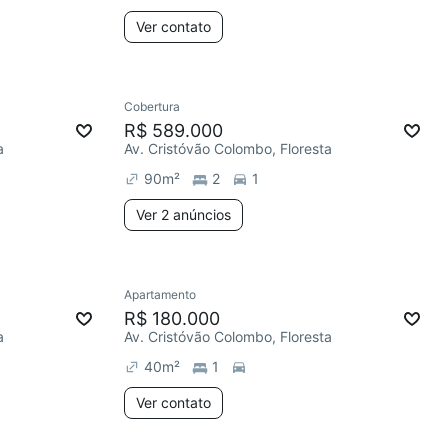
Ver contato
Cobertura
R$ 589.000
a
Av. Cristóvão Colombo, Floresta
90
m²
2
1
Ver 2 anúncios
Apartamento
R$ 180.000
a
Av. Cristóvão Colombo, Floresta
40
m²
1
Ver contato