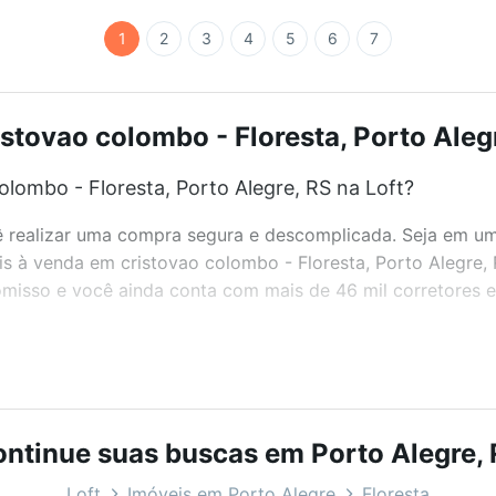
1
2
3
4
5
6
7
stovao colombo - Floresta, Porto Alegr
lombo - Floresta, Porto Alegre, RS na Loft?
realizar uma compra segura e descomplicada. Seja em um b
eis à venda em cristovao colombo - Floresta, Porto Alegre,
misso e você ainda conta com mais de 46 mil corretores e 
bairros e até condomínios favoritos. Você também pode usa
com o preço, metragem e comodidades, como piscina, aca
ntinue suas buscas em Porto Alegre,
o Alegre, RS ideal para você na Loft.
Loft
Imóveis em Porto Alegre
Floresta