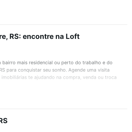
e, RS: encontre na Loft
airro mais residencial ou perto do trabalho e do
 RS para conquistar seu sonho. Agende uma visita
imobiliárias te ajudando na compra, venda ou troca
r os filtros como quantidade de quartos, suítes, com
demia, salão de festas ou área verde e encontrar
 RS