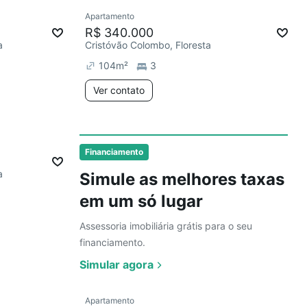
Ver
Apartamento
Chegou este mês
R$ 340.000
a
Cristóvão Colombo, Floresta
104
m²
3
Ver contato
2 anúncios
Ver
mês
Financiamento
a
Simule as melhores taxas
em um só lugar
Assessoria imobiliária grátis para o seu
financiamento.
Simular agora
Ver
Apartamento