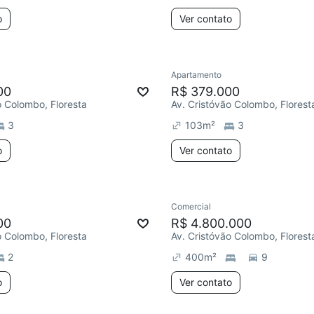
o
Ver contato
Apartamento
00
R$ 379.000
o Colombo, Floresta
Av. Cristóvão Colombo, Florest
3
103
m²
3
o
Ver contato
Comercial
00
R$ 4.800.000
o Colombo, Floresta
Av. Cristóvão Colombo, Florest
2
400
m²
9
o
Ver contato