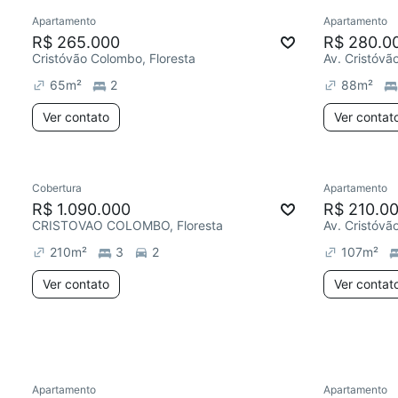
Apartamento
Apartamento
Chegou este mês
Redecor
R$ 265.000
R$ 280.0
Cristóvão Colombo, Floresta
Av. Cristóvã
65
m²
2
88
m²
Ver contato
Ver contat
Cobertura
Apartamento
Chegou este mês
Redecor
R$ 1.090.000
R$ 210.0
CRISTOVAO COLOMBO, Floresta
Av. Cristóvã
210
m²
3
2
107
m²
Ver contato
Ver contat
Apartamento
Apartamento
Redecorar