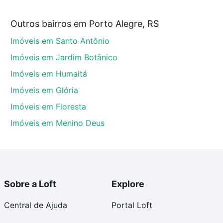
Outros bairros em Porto Alegre, RS
e, RS que custam a partir de R$ 0 e com nossas opções
Imóveis em Santo Antônio
custos envolvidos no processo de compra, veja em
s com segurança e conforto. Loft, com você até as
Imóveis em Jardim Botânico
Imóveis em Humaitá
Imóveis em Glória
Imóveis em Floresta
Imóveis em Menino Deus
Sobre a Loft
Explore
Central de Ajuda
Portal Loft