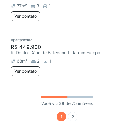
77
m²
3
1
Ver contato
Apartamento
R$ 449.900
R. Doutor Dário de Bittencourt, Jardim Europa
68
m²
2
1
Ver contato
Você viu 38 de 75 imóveis
1
2