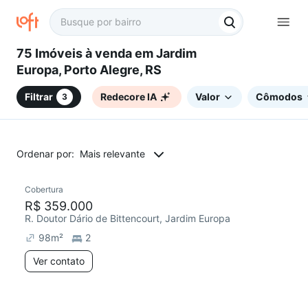
75 Imóveis à venda em Jardim
Europa, Porto Alegre, RS
Filtrar
Redecore IA
Valor
Cômodos
3
Ordenar por:
Mais relevante
Cobertura
Chegou este mês
R$ 359.000
R. Doutor Dário de Bittencourt, Jardim Europa
98
m²
2
Ver contato