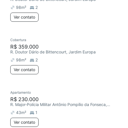
98
m²
2
Ver contato
Cobertura
Chegou este mês
R$ 359.000
R. Doutor Dário de Bittencourt, Jardim Europa
98
m²
2
Ver contato
Apartamento
Redecorar
Chegou este mês
R$ 230.000
R. Major-Polícia Militar Antônio Pompílio da Fonseca, Jardim Europa
43
m²
1
Ver contato