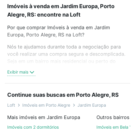
Imóveis à venda em Jardim Europa, Porto
Alegre, RS: encontre na Loft
Por que comprar Imóveis à venda em Jardim
Europa, Porto Alegre, RS na Loft?
Nós te ajudamos durante toda a negociação para
você realizar uma compra segura e descomplicada.
Seja em um bairro mais residencial ou perto do
trabalho e do metrô, aqui você vai encontrar a
Exibir mais
oferta ideal de Imóveis à venda em Jardim Europa,
Porto Alegre, RS para conquistar seu sonho. Agende
uma visita presencial ou por videochamada, é grátis,
Continue suas buscas em Porto Alegre, RS
sem compromisso e você ainda conta com mais de
46 mil corretores e imobiliárias te ajudando na
Loft
Imóveis em Porto Alegre
Jardim Europa
compra, venda ou troca de imóveis.
Mais imóveis em Jardim Europa
Como escolher um imóvel?
Imóveis com 2 dormitórios
Imóveis em Bela Vi