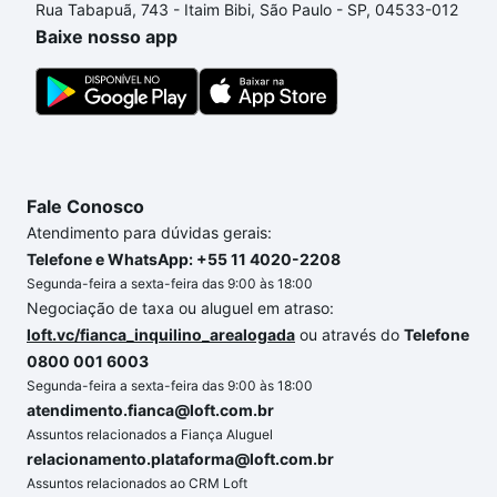
Rua Tabapuã, 743 - Itaim Bibi, São Paulo - SP, 04533-012
comprar um apartamento
e conte com a gente para
Baixe nosso app
comprar o imóvel dos seus sonhos com segurança e
conforto. Loft, com você até as chaves.
Fale Conosco
Atendimento para dúvidas gerais:
Telefone e WhatsApp: +55 11 4020-2208
Segunda-feira a sexta-feira das 9:00 às 18:00
Negociação de taxa ou aluguel em atraso:
loft.vc/fianca_inquilino_arealogada
ou através do
Telefone
0800 001 6003
Segunda-feira a sexta-feira das 9:00 às 18:00
atendimento.fianca@loft.com.br
Assuntos relacionados a Fiança Aluguel
relacionamento.plataforma@loft.com.br
Assuntos relacionados ao CRM Loft