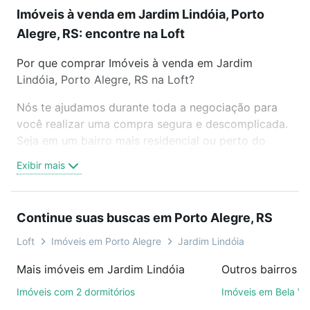
Imóveis à venda em Jardim Lindóia, Porto
Alegre, RS: encontre na Loft
Por que comprar Imóveis à venda em Jardim
Lindóia, Porto Alegre, RS na Loft?
Nós te ajudamos durante toda a negociação para
você realizar uma compra segura e descomplicada.
Seja em um bairro mais residencial ou perto do
trabalho e do metrô, aqui você vai encontrar a
Exibir mais
oferta ideal de Imóveis à venda em Jardim Lindóia,
Porto Alegre, RS para conquistar seu sonho. Agende
uma visita presencial ou por videochamada, é grátis,
Continue suas buscas em Porto Alegre, RS
sem compromisso e você ainda conta com mais de
46 mil corretores e imobiliárias te ajudando na
Loft
Imóveis em Porto Alegre
Jardim Lindóia
compra, venda ou troca de imóveis.
Mais imóveis em Jardim Lindóia
Como escolher um imóvel?
Imóveis com 2 dormitórios
Imóveis em Bela Vi