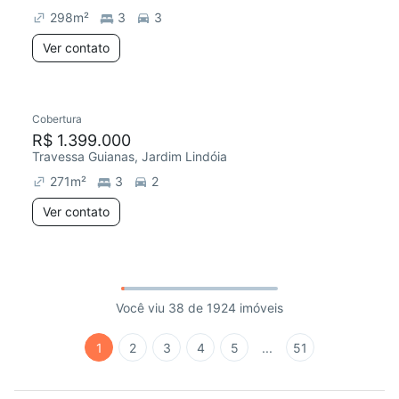
298
m²
3
3
Ver contato
Cobertura
R$ 1.399.000
Travessa Guianas, Jardim Lindóia
271
m²
3
2
Ver contato
Você viu 38 de 1924 imóveis
1
2
3
4
5
...
51