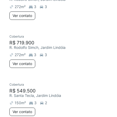
272
m²
3
3
Ver contato
Cobertura
Chegou este mês
R$ 719.900
R. Rodolfo Simch, Jardim Lindóia
272
m²
3
3
Ver contato
Cobertura
Redecorar
R$ 549.500
R. Santa Tecla, Jardim Lindóia
150
m²
3
2
Ver contato