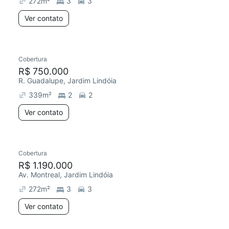
272
m²
3
3
Ver contato
Cobertura
Chegou este mês
R$ 750.000
R. Guadalupe, Jardim Lindóia
339
m²
2
2
Ver contato
Cobertura
Redecorar
Chegou este mês
R$ 1.190.000
Av. Montreal, Jardim Lindóia
272
m²
3
3
Ver contato