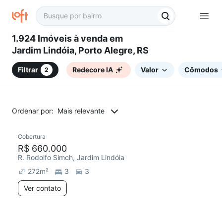
1.924 Imóveis à venda em
Jardim Lindóia, Porto Alegre, RS
Filtrar
Redecore IA
Valor
Cômodos
2
Ordenar por:
Mais relevante
Cobertura
R$ 660.000
R. Rodolfo Simch, Jardim Lindóia
272
m²
3
3
Ver contato