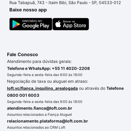
Rua Tabapuã, 743 - Itaim Bibi, São Paulo - SP, 04533-012
comprar um apartamento
e conte com a gente para
Baixe nosso app
comprar o imóvel dos seus sonhos com segurança e
conforto. Loft, com você até as chaves.
Fale Conosco
Atendimento para dúvidas gerais:
Telefone e WhatsApp: +55 11 4020-2208
Segunda-feira a sexta-feira das 9:00 às 18:00
Negociação de taxa ou aluguel em atraso:
loft.vc/fianca_inquilino_arealogada
ou através do
Telefone
0800 001 6003
Segunda-feira a sexta-feira das 9:00 às 18:00
atendimento.fianca@loft.com.br
Assuntos relacionados a Fiança Aluguel
relacionamento.plataforma@loft.com.br
Assuntos relacionados ao CRM Loft