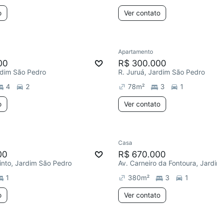
o
Ver contato
Apartamento
00
R$ 300.000
rdim São Pedro
R. Juruá, Jardim São Pedro
4
2
78
m²
3
1
o
Ver contato
Casa
00
R$ 670.000
Pinto, Jardim São Pedro
1
380
m²
3
1
o
Ver contato