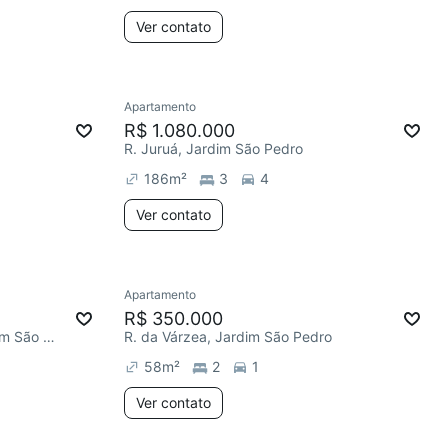
Ver contato
Apartamento
R$ 1.080.000
R. Juruá, Jardim São Pedro
186
m²
3
4
Ver contato
Apartamento
R$ 350.000
Av. Carneiro da Fontoura, Jardim São Pedro
R. da Várzea, Jardim São Pedro
58
m²
2
1
Ver contato