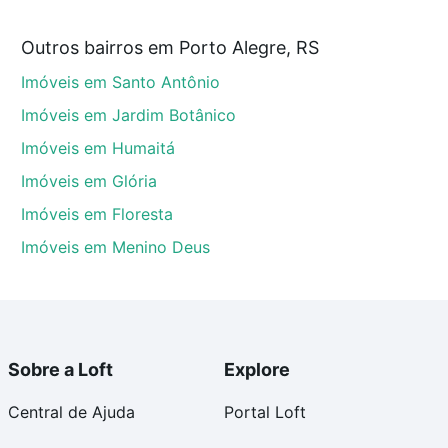
Outros bairros em Porto Alegre, RS
RS que custam a partir de R$ 0 e com nossas opções
Imóveis em Santo Antônio
custos envolvidos no processo de compra, veja em
s com segurança e conforto. Loft, com você até as
Imóveis em Jardim Botânico
Imóveis em Humaitá
Imóveis em Glória
Imóveis em Floresta
Imóveis em Menino Deus
Sobre a Loft
Explore
Central de Ajuda
Portal Loft