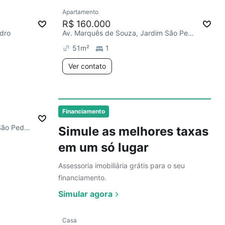
Ver
Apartamento
Redecorar
Chegou este mês
R$ 160.000
edro
Av. Marquês de Souza, Jardim São Pedro
51
m²
1
Ver contato
Ver
Financiamento
R. Jorge Salis Goulart, Jardim São Pedro
Simule as melhores taxas
em um só lugar
Assessoria imobiliária grátis para o seu
financiamento.
Simular agora
Ver
Casa