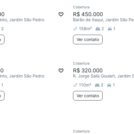
Cobertura
ar
Chegou este mês
Chegou este mês
00
R$ 450.000
Pinto, Jardim São Pedro
Barão de Itaqui, Jardim São P
2
158
m²
2
1
o
Ver contato
Cobertura
e mês
Chegou este mês
00
R$ 320.000
Pinto, Jardim São Pedro
1
110
m²
2
1
o
Ver contato
Cobertura