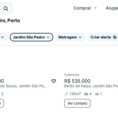
Comprar
Aluga
Jardim São Pedro
Metragem
Criar alerta
Cobertura
Redecorar
Chegou este 
00
R$ 535.000
Av. Marquês de Souza, Jardim São Pedro
Barão de Itaqui, Jardim São P
2
145
m²
4
1
o
Ver contato