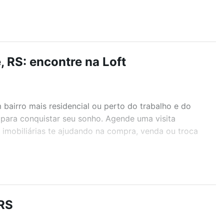
, RS: encontre na Loft
airro mais residencial ou perto do trabalho e do
S para conquistar seu sonho. Agende uma visita
imobiliárias te ajudando na compra, venda ou troca
r os filtros como quantidade de quartos, suítes, com
demia, salão de festas ou área verde e encontrar
 RS