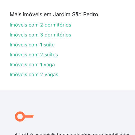
Qual o preço de Imóveis à venda em grecia - Jar
Mais imóveis em Jardim São Pedro
Aqui na Loft temos a oferta ideal para você, com Imó
Imóveis com 2 dormitórios
de financiamento imobiliário as parcelas podem se a
nosso portal
quanto custa comprar um apartamento
e
Imóveis com 3 dormitórios
chaves.
Imóveis com 1 suíte
Imóveis com 2 suítes
Imóveis com 1 vaga
Imóveis com 2 vagas
A Loft é especialista em soluções para imobiliárias,