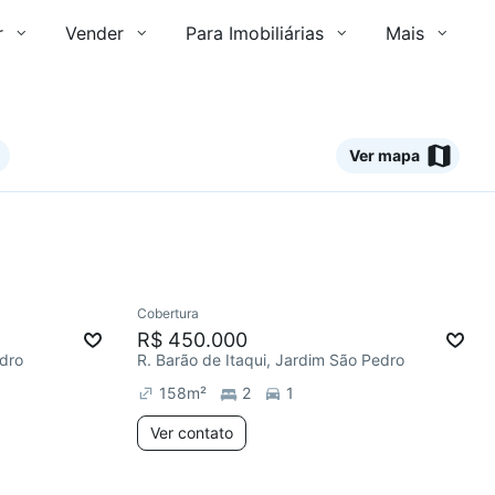
r
Vender
Para Imobiliárias
Mais
Ver mapa
Ver
Cobertura
mês
Redecorar
R$ 450.000
edro
R. Barão de Itaqui, Jardim São Pedro
158
m²
2
1
Ver contato