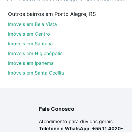
dim São Pedro, Porto Alegre, RS?
Outros bairros em Porto Alegre, RS
veis à venda em grecia - Jardim São Pedro, Porto Alegre, 
Imóveis em Bela Vista
dequar ao seu orçamento. Se ainda tem alguma dúvida dos 
 conte com a gente para comprar o imóvel dos seus sonho
Imóveis em Centro
Imóveis em Santana
Imóveis em Higienópolis
Imóveis em Ipanema
Imóveis em Santa Cecília
Fale Conosco
Atendimento para dúvidas gerais:
Telefone e WhatsApp: +55 11 4020-