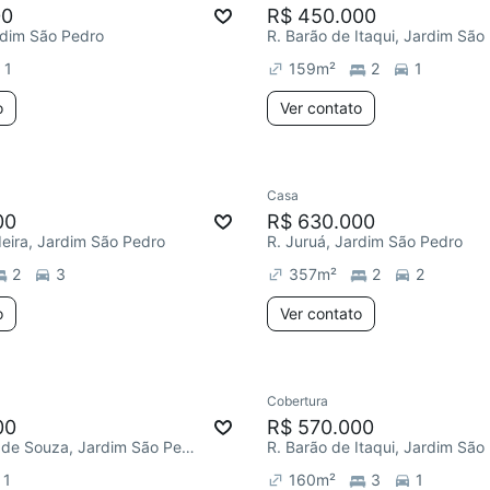
00
R$ 450.000
rdim São Pedro
R. Barão de Itaqui, Jardim São
1
159
m²
2
1
o
Ver contato
Casa
00
R$ 630.000
eira, Jardim São Pedro
R. Juruá, Jardim São Pedro
2
3
357
m²
2
2
o
Ver contato
Cobertura
00
R$ 570.000
Av. Marquês de Souza, Jardim São Pedro
R. Barão de Itaqui, Jardim São
1
160
m²
3
1