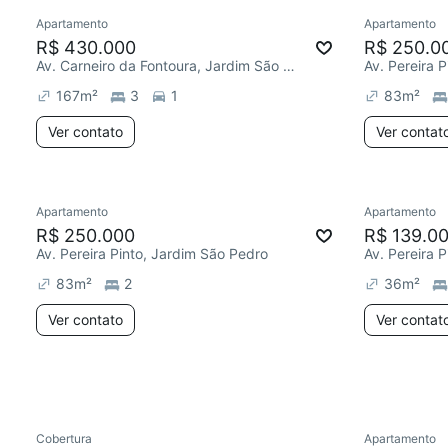
Apartamento
Apartamento
Chegou este mês
Redecor
R$ 430.000
R$ 250.0
Av. Carneiro da Fontoura, Jardim São Pedro
Av. Pereira 
167
m²
3
1
83
m²
Ver contato
Ver contat
Apartamento
Apartamento
Chegou há 4 dias
Chegou est
R$ 250.000
R$ 139.0
Av. Pereira Pinto, Jardim São Pedro
Av. Pereira 
83
m²
2
36
m²
Ver contato
Ver contat
Cobertura
Apartamento
Chegou este mês