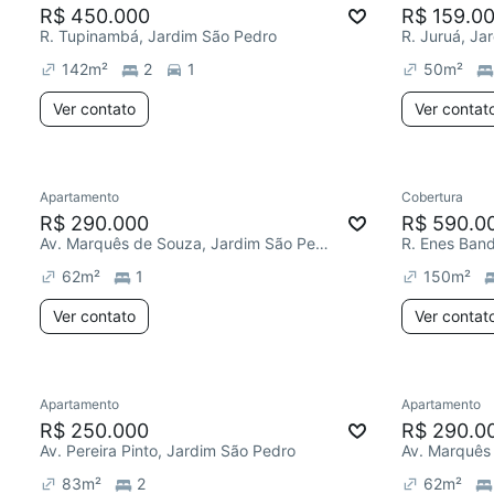
R$ 450.000
R$ 159.0
R. Tupinambá, Jardim São Pedro
R. Juruá, Ja
142
m²
2
1
50
m²
Ver contato
Ver contat
Apartamento
Cobertura
R$ 290.000
R$ 590.0
Av. Marquês de Souza, Jardim São Pedro
R. Enes Band
62
m²
1
150
m²
Ver contato
Ver contat
Apartamento
Apartamento
R$ 250.000
R$ 290.0
Av. Pereira Pinto, Jardim São Pedro
83
m²
2
62
m²