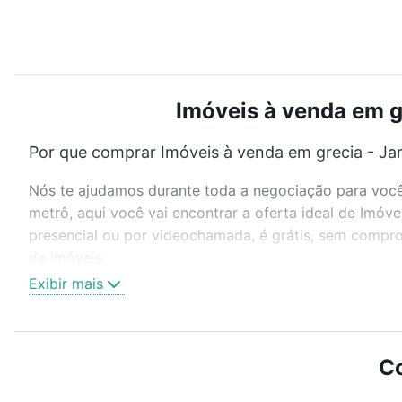
Imóveis à venda em gr
Por que comprar Imóveis à venda em grecia - Jar
Nós te ajudamos durante toda a negociação para você 
metrô, aqui você vai encontrar a oferta ideal de Imóv
presencial ou por videochamada, é grátis, sem compro
de imóveis.
Exibir mais
Como escolher um imóvel?
Use barra de busca no topo para pesquisar por ruas, 
ou sem vaga de garagem para combinar perfeitamente 
Co
Imóveis à venda em grecia - Jardim São Pedro, Porto A