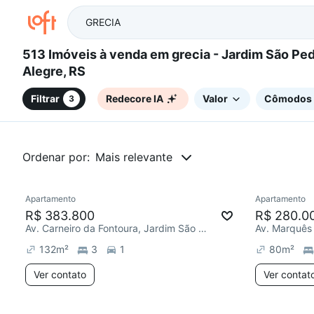
513 Imóveis à venda em grecia - Jardim São Pedro, Porto
Alegre, RS
Filtrar
Redecore IA
Valor
Cômodos
3
Ordenar por:
Mais relevante
Apartamento
Apartamento
Redecorar
Chegou este mês
R$ 383.800
R$ 280.0
Av. Carneiro da Fontoura, Jardim São Pedro
132
m²
3
1
80
m²
Ver contato
Ver contat