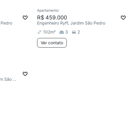
Apartamento
R$ 459.000
o Pedro
Engenheiro Ryff, Jardim São Pedro
102
m²
3
2
Ver contato
Av. Carneiro da Fontoura, Jardim São Pedro