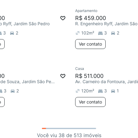
Apartamento
00
R$ 459.000
o Ryff, Jardim São Pedro
R. Engenheiro Ryff, Jardim Sã
3
2
102
m²
3
2
o
Ver contato
Casa
00
R$ 511.000
Av. Marquês de Souza, Jardim São Pedro
3
2
120
m²
3
1
o
Ver contato
Você viu 38 de 513 imóveis