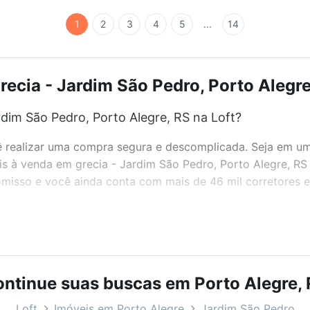
1
2
3
4
5
...
14
ecia - Jardim São Pedro, Porto Alegre
dim São Pedro, Porto Alegre, RS na Loft?
realizar uma compra segura e descomplicada. Seja em um b
eis à venda em grecia - Jardim São Pedro, Porto Alegre, R
misso e você ainda conta com mais de 46 mil corretores e 
bairros e até condomínios favoritos. Você também pode usa
com o preço, metragem e comodidades, como piscina, aca
ntinue suas buscas em Porto Alegre,
legre, RS ideal para você na Loft.
Loft
Imóveis em Porto Alegre
Jardim São Pedro