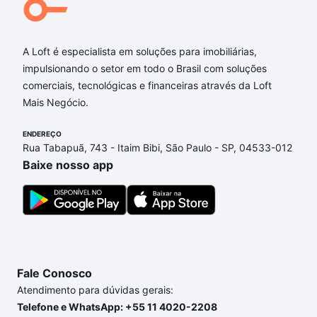
Qual o preço de Imóveis à venda em doutor lossio -
Partenon, Porto Alegre, RS?
A Loft é especialista em soluções para imobiliárias,
Aqui na Loft temos a oferta ideal para você, com
impulsionando o setor em todo o Brasil com soluções
Imóveis à venda em doutor lossio - Partenon, Porto
comerciais, tecnológicas e financeiras através da Loft
Alegre, RS que custam a partir de R$ 0 e com
Mais Negócio.
nossas opções de financiamento imobiliário as
parcelas podem se adequar ao seu orçamento. Se
ENDEREÇO
ainda tem alguma dúvida dos custos envolvidos no
Rua Tabapuã, 743 - Itaim Bibi, São Paulo - SP, 04533-012
processo de compra, veja em nosso portal
quanto
Baixe nosso app
custa comprar um apartamento
e conte com a
gente para comprar o imóvel dos seus sonhos com
segurança e conforto. Loft, com você até as
chaves.
Fale Conosco
Atendimento para dúvidas gerais:
Telefone e WhatsApp: +55 11 4020-2208