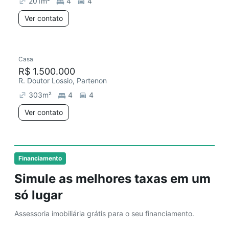
201
m²
4
4
Ver contato
Casa
Chegou este mês
R$ 1.500.000
R. Doutor Lossio, Partenon
303
m²
4
4
Ver contato
Financiamento
Simule as melhores taxas em um
só lugar
Assessoria imobiliária grátis para o seu financiamento.