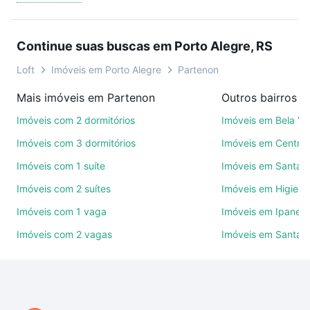
oferta ideal de Imóveis à venda em doutor lossio -
Partenon, Porto Alegre, RS para conquistar seu
sonho. Agende uma visita presencial ou por
Continue suas buscas em Porto Alegre, RS
videochamada, é grátis, sem compromisso e você
ainda conta com mais de 46 mil corretores e
Loft
Imóveis em Porto Alegre
Partenon
imobiliárias te ajudando na compra, venda ou troca
Mais imóveis em Partenon
de imóveis.
Imóveis com 2 dormitórios
Imóveis em Bela Vi
Como escolher um imóvel?
Imóveis com 3 dormitórios
Imóveis em Centro
Use barra de busca no topo para pesquisar por
Imóveis com 1 suíte
Imóveis em Santan
ruas, bairros e até condomínios favoritos. Você
Imóveis com 2 suítes
Imóveis em Higienó
também pode usar os filtros como quantidade de
quartos, suítes, com ou sem vaga de garagem para
Imóveis com 1 vaga
Imóveis em Ipanem
combinar perfeitamente com o preço, metragem e
Imóveis com 2 vagas
Imóveis em Santa C
comodidades, como piscina, academia, salão de
festas ou área verde e encontrar Imóveis à venda
em doutor lossio - Partenon, Porto Alegre, RS ideal
para você na Loft.