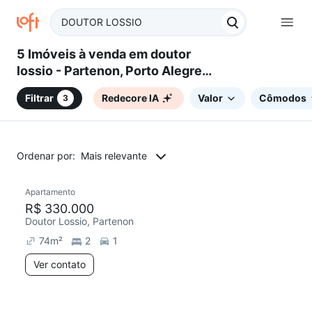
5 Imóveis à venda em doutor
lossio - Partenon, Porto Alegre,
RS
Filtrar
Redecore IA
Valor
Cômodos
3
Ordenar por:
Mais relevante
Apartamento
Redecorar
Chegou este mês
R$ 330.000
Doutor Lossio, Partenon
74
m²
2
1
Ver contato