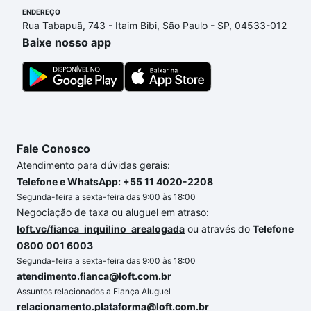
processo de compra, veja em nosso portal
quanto
ENDEREÇO
Rua Tabapuã, 743 - Itaim Bibi, São Paulo - SP, 04533-012
custa comprar um apartamento
e conte com a
Baixe nosso app
gente para comprar o imóvel dos seus sonhos com
segurança e conforto. Loft, com você até as
chaves.
Fale Conosco
Atendimento para dúvidas gerais:
Telefone e WhatsApp: +55 11 4020-2208
Segunda-feira a sexta-feira das 9:00 às 18:00
Negociação de taxa ou aluguel em atraso:
loft.vc/fianca_inquilino_arealogada
ou através do
Telefone
0800 001 6003
Segunda-feira a sexta-feira das 9:00 às 18:00
atendimento.fianca@loft.com.br
Assuntos relacionados a Fiança Aluguel
relacionamento.plataforma@loft.com.br