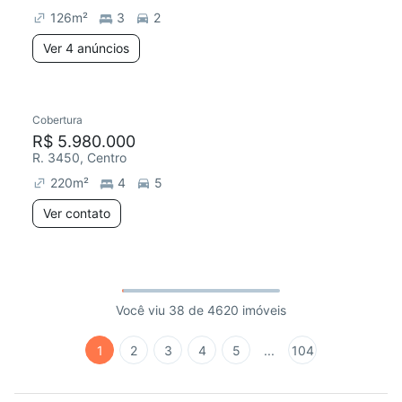
126
m²
3
2
Ver 4 anúncios
Cobertura
R$ 5.980.000
R. 3450, Centro
220
m²
4
5
Ver contato
Você viu 38 de 4620 imóveis
1
2
3
4
5
...
104