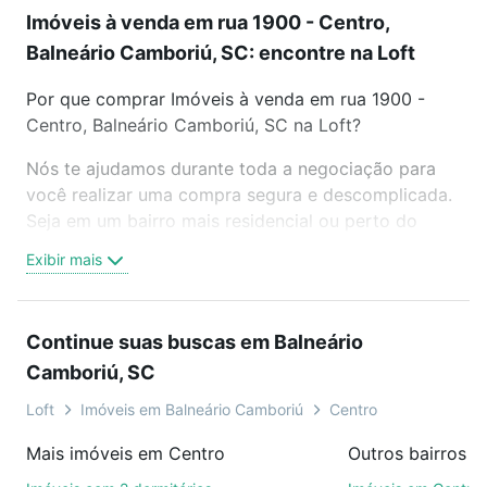
Imóveis à venda em rua 1900 - Centro,
Balneário Camboriú, SC: encontre na Loft
Por que comprar Imóveis à venda em rua 1900 -
Centro, Balneário Camboriú, SC na Loft?
Nós te ajudamos durante toda a negociação para
você realizar uma compra segura e descomplicada.
Seja em um bairro mais residencial ou perto do
trabalho e do metrô, aqui você vai encontrar a
Exibir mais
oferta ideal de Imóveis à venda em rua 1900 -
Centro, Balneário Camboriú, SC para conquistar seu
sonho. Agende uma visita presencial ou por
Continue suas buscas em Balneário
videochamada, é grátis, sem compromisso e você
Camboriú, SC
ainda conta com mais de 46 mil corretores e
imobiliárias te ajudando na compra, venda ou troca
Loft
Imóveis em Balneário Camboriú
Centro
de imóveis.
Mais imóveis em Centro
Como escolher um imóvel?