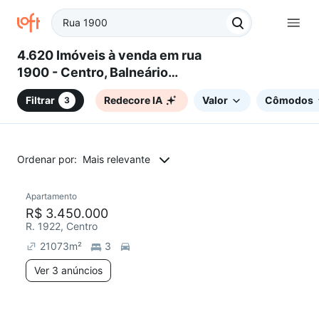
4.620 Imóveis à venda em rua
1900 - Centro, Balneário
Camboriú, SC
Filtrar
Redecore IA
Valor
Cômodos
3
Ordenar por:
Mais relevante
3 anúncios
Apartamento
R$ 3.450.000
R. 1922, Centro
21073
m²
3
Ver 3 anúncios