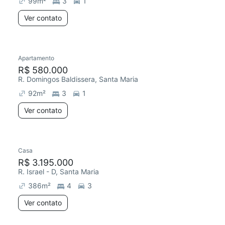
99
m²
3
1
Ver contato
Apartamento
Redecorar
R$ 580.000
R. Domingos Baldissera, Santa Maria
92
m²
3
1
Ver contato
Casa
R$ 3.195.000
R. Israel - D, Santa Maria
386
m²
4
3
Ver contato