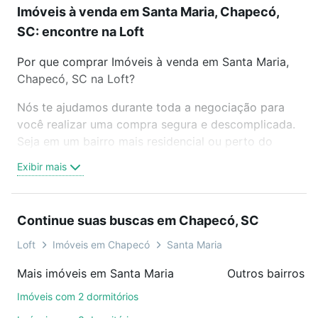
Imóveis à venda em Santa Maria, Chapecó,
SC: encontre na Loft
Por que comprar Imóveis à venda em Santa Maria,
Chapecó, SC na Loft?
Nós te ajudamos durante toda a negociação para
você realizar uma compra segura e descomplicada.
Seja em um bairro mais residencial ou perto do
trabalho e do metrô, aqui você vai encontrar a
Exibir mais
oferta ideal de Imóveis à venda em Santa Maria,
Chapecó, SC para conquistar seu sonho. Agende
uma visita presencial ou por videochamada, é grátis,
Continue suas buscas em Chapecó, SC
sem compromisso e você ainda conta com mais de
46 mil corretores e imobiliárias te ajudando na
Loft
Imóveis em Chapecó
Santa Maria
compra, venda ou troca de imóveis.
Mais imóveis em Santa Maria
Outros bairros 
Como escolher um imóvel?
Imóveis com 2 dormitórios
Use barra de busca no topo para pesquisar por