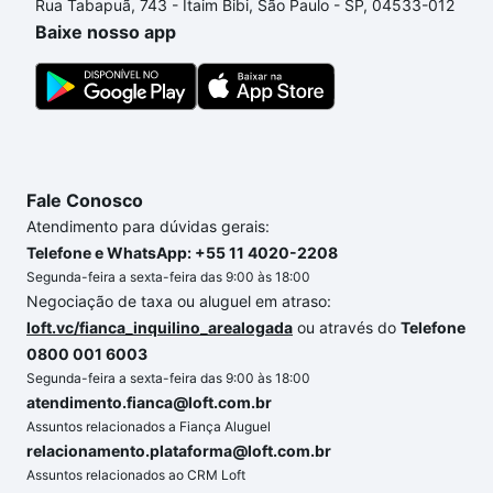
Rua Tabapuã, 743 - Itaim Bibi, São Paulo - SP, 04533-012
um apartamento
e conte com a gente para comprar
Baixe nosso app
o imóvel dos seus sonhos com segurança e
conforto. Loft, com você até as chaves.
Fale Conosco
Atendimento para dúvidas gerais:
Telefone e WhatsApp: +55 11 4020-2208
Segunda-feira a sexta-feira das 9:00 às 18:00
Negociação de taxa ou aluguel em atraso:
loft.vc/fianca_inquilino_arealogada
ou através do
Telefone
0800 001 6003
Segunda-feira a sexta-feira das 9:00 às 18:00
atendimento.fianca@loft.com.br
Assuntos relacionados a Fiança Aluguel
relacionamento.plataforma@loft.com.br
Assuntos relacionados ao CRM Loft