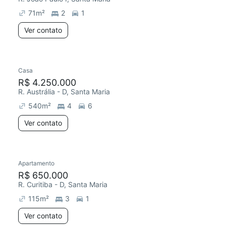
71
m²
2
1
Ver contato
Casa
R$ 4.250.000
R. Austrália - D, Santa Maria
540
m²
4
6
Ver contato
Apartamento
Redecorar
R$ 650.000
R. Curitiba - D, Santa Maria
115
m²
3
1
Ver contato