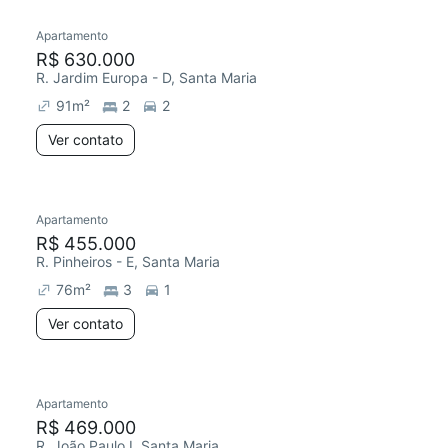
Apartamento
Redecorar
R$ 630.000
R. Jardim Europa - D, Santa Maria
91
m²
2
2
Ver contato
Apartamento
Redecorar
Chegou este mês
R$ 455.000
R. Pinheiros - E, Santa Maria
76
m²
3
1
Ver contato
Apartamento
Redecorar
R$ 469.000
R. João Paulo I, Santa Maria