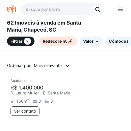
62 Imóveis à venda em Santa
Maria, Chapecó, SC
Filtrar
Redecore IA
Valor
Cômodos
2
Ordenar por:
Mais relevante
Apartamento
Redecorar
R$ 1.400.000
R. Lauro Muller - E, Santa Maria
156
m²
3
3
Ver contato