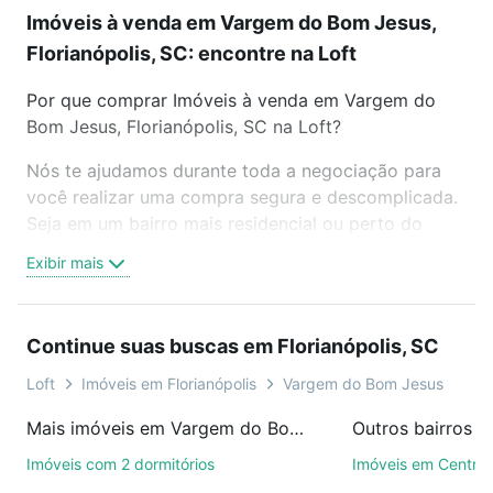
Imóveis à venda em Vargem do Bom Jesus,
Florianópolis, SC: encontre na Loft
Por que comprar Imóveis à venda em Vargem do
Bom Jesus, Florianópolis, SC na Loft?
Nós te ajudamos durante toda a negociação para
você realizar uma compra segura e descomplicada.
Seja em um bairro mais residencial ou perto do
trabalho e do metrô, aqui você vai encontrar a
Exibir mais
oferta ideal de Imóveis à venda em Vargem do Bom
Jesus, Florianópolis, SC para conquistar seu sonho.
Agende uma visita presencial ou por videochamada,
Continue suas buscas em Florianópolis, SC
é grátis, sem compromisso e você ainda conta com
mais de 46 mil corretores e imobiliárias te ajudando
Loft
Imóveis em Florianópolis
Vargem do Bom Jesus
na compra, venda ou troca de imóveis.
Mais imóveis em Vargem do Bom Jesus
Como escolher um imóvel?
Imóveis com 2 dormitórios
Imóveis em Centro