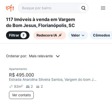
117 Imóveis à venda em Vargem
do Bom Jesus, Florianópolis, SC
Filtrar
Redecore IA
Valor
Cômodos
2
Ordenar por:
Mais relevante
Apartamento
R$ 495.000
Estrada Anarolina Silveira Santos, Vargem do bom Jesus
92
m²
2
2
Ver contato