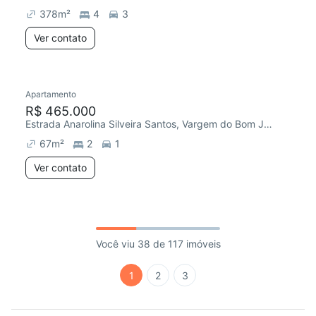
378
m²
4
3
Ver contato
Apartamento
R$ 465.000
Estrada Anarolina Silveira Santos, Vargem do Bom Jesus
67
m²
2
1
Ver contato
Você viu 38 de 117 imóveis
1
2
3