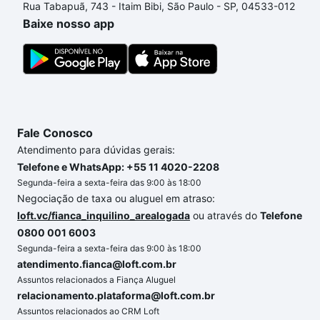
Rua Tabapuã, 743 - Itaim Bibi, São Paulo - SP, 04533-012
custa comprar um apartamento
e conte com a
Baixe nosso app
gente para comprar o imóvel dos seus sonhos com
segurança e conforto. Loft, com você até as
chaves.
Fale Conosco
Atendimento para dúvidas gerais:
Telefone e WhatsApp: +55 11 4020-2208
Segunda-feira a sexta-feira das 9:00 às 18:00
Negociação de taxa ou aluguel em atraso:
loft.vc/fianca_inquilino_arealogada
ou através do
Telefone
0800 001 6003
Segunda-feira a sexta-feira das 9:00 às 18:00
atendimento.fianca@loft.com.br
Assuntos relacionados a Fiança Aluguel
relacionamento.plataforma@loft.com.br
Assuntos relacionados ao CRM Loft