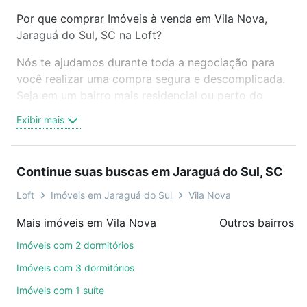
Por que comprar Imóveis à venda em Vila Nova,
Jaraguá do Sul, SC na Loft?
Nós te ajudamos durante toda a negociação para
você realizar uma compra segura e descomplicada.
Seja em um bairro mais residencial ou perto do
trabalho e do metrô, aqui você vai encontrar a
Exibir mais
oferta ideal de Imóveis à venda em Vila Nova,
Jaraguá do Sul, SC para conquistar seu sonho.
Agende uma visita presencial ou por videochamada,
Continue suas buscas em Jaraguá do Sul, SC
é grátis, sem compromisso e você ainda conta com
mais de 46 mil corretores e imobiliárias te ajudando
Loft
Imóveis em Jaraguá do Sul
Vila Nova
na compra, venda ou troca de imóveis.
Mais imóveis em Vila Nova
Como escolher um imóvel?
Imóveis com 2 dormitórios
Use barra de busca no topo para pesquisar por
Imóveis com 3 dormitórios
ruas, bairros e até condomínios favoritos. Você
Imóveis com 1 suíte
também pode usar os filtros como quantidade de