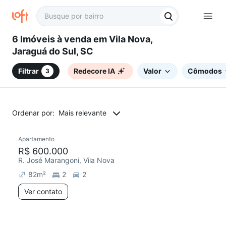
6 Imóveis à venda em Vila Nova,
Jaraguá do Sul, SC
Filtrar
Redecore IA
Valor
Cômodos
3
Ordenar por:
Mais relevante
Apartamento
R$ 600.000
R. José Marangoni, Vila Nova
82
m²
2
2
Ver contato