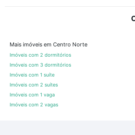
Use barra de busca no topo para pesquisar por ruas, 
ou sem vaga de garagem para combinar perfeitamente 
C
Imóveis com 1 quarto à venda em Centro Norte, Schroe
Qual o preço de Imóveis com 1 quarto à venda e
Mais imóveis em Centro Norte
Aqui na Loft temos a oferta ideal para você, com Imó
Imóveis com 2 dormitórios
financiamento imobiliário as parcelas podem se adeq
portal
quanto custa comprar um apartamento
e conte
Imóveis com 3 dormitórios
Imóveis com 1 suíte
Imóveis com 2 suítes
Imóveis com 1 vaga
Imóveis com 2 vagas