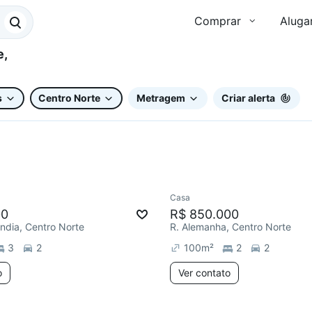
Comprar
Aluga
s
Centro Norte
Metragem
Criar alerta
Casa
00
R$ 850.000
ndia, Centro Norte
R. Alemanha, Centro Norte
3
2
100
m²
2
2
o
Ver contato