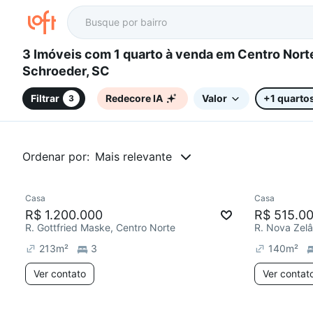
3 Imóveis com 1 quarto à venda em Centro Norte,
Schroeder, SC
Filtrar
Redecore IA
Valor
+1 quarto
3
Ordenar por:
Mais relevante
Casa
Casa
R$ 1.200.000
R$ 515.0
R. Gottfried Maske, Centro Norte
R. Nova Zelâ
213
m²
3
140
m²
Ver contato
Ver contat