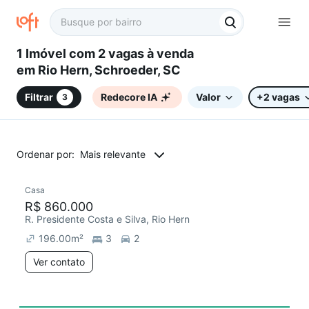
1 Imóvel com 2 vagas à venda
em Rio Hern, Schroeder, SC
Filtrar
Redecore IA
Valor
+2 vagas
3
Ordenar por:
Mais relevante
Casa
R$ 860.000
R. Presidente Costa e Silva, Rio Hern
196.00
m²
3
2
Ver contato