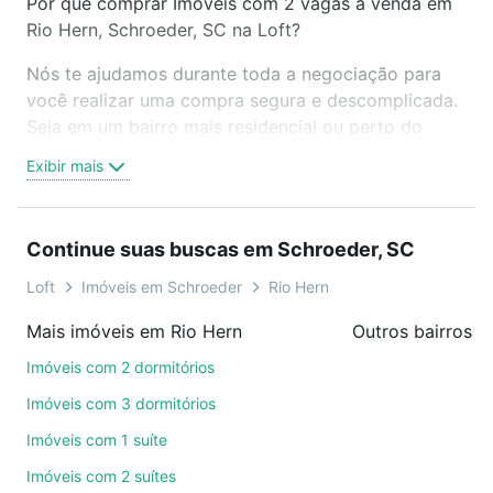
Por que comprar Imóveis com 2 vagas à venda em
Rio Hern, Schroeder, SC na Loft?
Nós te ajudamos durante toda a negociação para
você realizar uma compra segura e descomplicada.
Seja em um bairro mais residencial ou perto do
trabalho e do metrô, aqui você vai encontrar a
Exibir mais
oferta ideal de Imóveis com 2 vagas à venda em Rio
Hern, Schroeder, SC para conquistar seu sonho.
Agende uma visita presencial ou por videochamada,
Continue suas buscas em Schroeder, SC
é grátis, sem compromisso e você ainda conta com
mais de 46 mil corretores e imobiliárias te ajudando
Loft
Imóveis em Schroeder
Rio Hern
na compra, venda ou troca de imóveis.
Mais imóveis em Rio Hern
Outros bairros 
Como escolher um imóvel?
Imóveis com 2 dormitórios
Use barra de busca no topo para pesquisar por
Imóveis com 3 dormitórios
ruas, bairros e até condomínios favoritos. Você
Imóveis com 1 suíte
também pode usar os filtros como quantidade de
Imóveis com 2 suítes
quartos, suítes, com ou sem vaga de garagem para