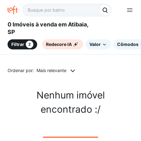
0 Imóveis à venda em Atibaia,
SP
Filtrar
Redecore IA
Valor
Cômodos
2
Ordenar por:
Mais relevante
Nenhum imóvel
encontrado :/