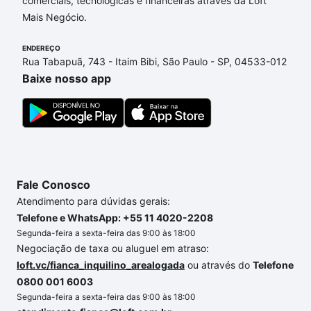
comerciais, tecnológicas e financeiras através da Loft
envolvidos no processo de compra, veja em nosso
Mais Negócio.
portal
quanto custa comprar um apartamento
e
conte com a gente para comprar o imóvel dos seus
ENDEREÇO
sonhos com segurança e conforto. Loft, com você
Rua Tabapuã, 743 - Itaim Bibi, São Paulo - SP, 04533-012
até as chaves.
Baixe nosso app
Fale Conosco
Atendimento para dúvidas gerais:
Telefone e WhatsApp: +55 11 4020-2208
Segunda-feira a sexta-feira das 9:00 às 18:00
Negociação de taxa ou aluguel em atraso:
loft.vc/fianca_inquilino_arealogada
ou através do
Telefone
0800 001 6003
Segunda-feira a sexta-feira das 9:00 às 18:00