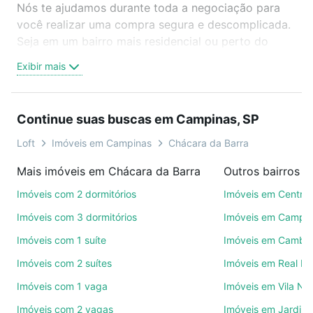
Nós te ajudamos durante toda a negociação para
você realizar uma compra segura e descomplicada.
Seja em um bairro mais residencial ou perto do
trabalho e do metrô, aqui você vai encontrar a
Exibir mais
oferta ideal de Imóveis com 1 vaga à venda em
Chácara da Barra, Campinas, SP para conquistar seu
sonho. Agende uma visita presencial ou por
Continue suas buscas em Campinas, SP
videochamada, é grátis, sem compromisso e você
ainda conta com mais de 46 mil corretores e
Loft
Imóveis em Campinas
Chácara da Barra
imobiliárias te ajudando na compra, venda ou troca
Mais imóveis em Chácara da Barra
Outros bairros 
de imóveis.
Imóveis com 2 dormitórios
Imóveis em Centro
Como escolher um imóvel?
Imóveis com 3 dormitórios
Imóveis em Campo
Use barra de busca no topo para pesquisar por
Imóveis com 1 suíte
Imóveis em Cambuí
ruas, bairros e até condomínios favoritos. Você
Imóveis com 2 suítes
Imóveis em Real P
também pode usar os filtros como quantidade de
quartos, suítes, com ou sem vaga de garagem para
Imóveis com 1 vaga
Imóveis em Vila No
combinar perfeitamente com o preço, metragem e
Imóveis com 2 vagas
Imóveis em Jardim 