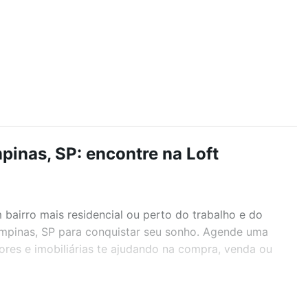
inas, SP: encontre na Loft
airro mais residencial ou perto do trabalho e do
ampinas, SP para conquistar seu sonho. Agende uma
ores e imobiliárias te ajudando na compra, venda ou