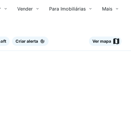
r
Vender
Para Imobiliárias
Mais
oft
Criar alerta
Ver mapa
Ver