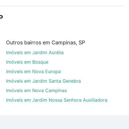
r os filtros como quantidade de quartos, suítes, com
demia, salão de festas ou área verde e encontrar
P
Outros bairros em Campinas, SP
ampinas, SP que custam a partir de R$ 0 e com
Imóveis em Jardim Aurélia
ma dúvida dos custos envolvidos no processo de
l dos seus sonhos com segurança e conforto. Loft,
Imóveis em Bosque
Imóveis em Nova Europa
Imóveis em Jardim Santa Genebra
Imóveis em Nova Campinas
Imóveis em Jardim Nossa Senhora Auxiliadora