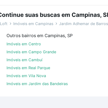
bairros e até condomínios favoritos. Você também pode usa
com o preço, metragem e comodidades, como piscina, aca
Continue suas buscas em Campinas, S
rros, Campinas, SP ideal para você na Loft.
Loft
Imóveis em Campinas
Jardim Adhemar de Barros
m Jardim Adhemar de Barros, Campinas, SP?
Outros bairros em Campinas, SP
óveis com 2 vagas à venda em Jardim Adhemar de Barros, C
Imóveis em Centro
las podem se adequar ao seu orçamento. Se ainda tem algu
um apartamento
e conte com a gente para comprar o imóve
Imóveis em Campo Grande
Imóveis em Cambuí
Imóveis em Real Parque
Imóveis em Vila Nova
Imóveis em Jardim das Bandeiras