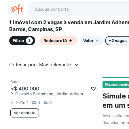
1 Imóvel com 2 vagas à venda em Jardim Adhemar de
Barros, Campinas, SP
Filtrar
Redecore IA
Valor
+2 vagas
3
Ordenar por:
Mais relevante
Casa
Chegou há 1 dia
Financiament
R$ 400.000
R. Oswaldo Barthmann, Jardim Adhemar de Barros
Simule 
251
m²
3
6
em um s
Ver contato
Assessoria imo
financiamento