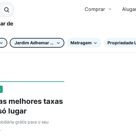
Comprar
Aluga
Jardim Adhemar de Barros
Metragem
Propriedade L
o
as melhores taxas
ó lugar
biliária grátis para o seu
.