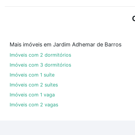
Use barra de busca no topo para pesquisar por ruas, 
ou sem vaga de garagem para combinar perfeitamente 
Imóveis com 2 vagas à venda em Jardim Adhemar de Ba
Qual o preço de Imóveis com 2 vagas à venda e
Mais imóveis em Jardim Adhemar de Barros
Aqui na Loft temos a oferta ideal para você, com Im
Imóveis com 2 dormitórios
nossas opções de financiamento imobiliário as parce
compra, veja em nosso portal
quanto custa comprar 
Imóveis com 3 dormitórios
com você até as chaves.
Imóveis com 1 suíte
Imóveis com 2 suítes
Imóveis com 1 vaga
Imóveis com 2 vagas