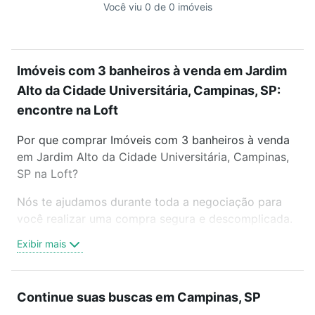
Você viu 0 de 0 imóveis
Imóveis com 3 banheiros à venda em Jardim
Alto da Cidade Universitária, Campinas, SP:
encontre na Loft
Por que comprar Imóveis com 3 banheiros à venda
em Jardim Alto da Cidade Universitária, Campinas,
SP na Loft?
Nós te ajudamos durante toda a negociação para
você realizar uma compra segura e descomplicada.
Seja em um bairro mais residencial ou perto do
Exibir mais
trabalho e do metrô, aqui você vai encontrar a
oferta ideal de Imóveis com 3 banheiros à venda em
Jardim Alto da Cidade Universitária, Campinas, SP
Continue suas buscas em Campinas, SP
para conquistar seu sonho. Agende uma visita