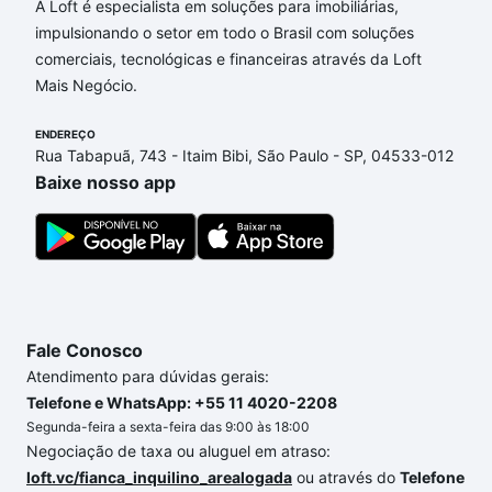
A Loft é especialista em soluções para imobiliárias,
Aqui na Loft temos a oferta ideal para você, com
impulsionando o setor em todo o Brasil com soluções
Imóveis com 3 banheiros à venda em Jardim Alto da
comerciais, tecnológicas e financeiras através da Loft
Cidade Universitária, Campinas, SP que custam a
Mais Negócio.
partir de R$ 0 e com nossas opções de
ENDEREÇO
financiamento imobiliário as parcelas podem se
Rua Tabapuã, 743 - Itaim Bibi, São Paulo - SP, 04533-012
adequar ao seu orçamento. Se ainda tem alguma
Baixe nosso app
dúvida dos custos envolvidos no processo de
compra, veja em nosso portal
quanto custa comprar
um apartamento
e conte com a gente para comprar
o imóvel dos seus sonhos com segurança e
conforto. Loft, com você até as chaves.
Fale Conosco
Atendimento para dúvidas gerais:
Telefone e WhatsApp: +55 11 4020-2208
Segunda-feira a sexta-feira das 9:00 às 18:00
Negociação de taxa ou aluguel em atraso:
loft.vc/fianca_inquilino_arealogada
ou através do
Telefone