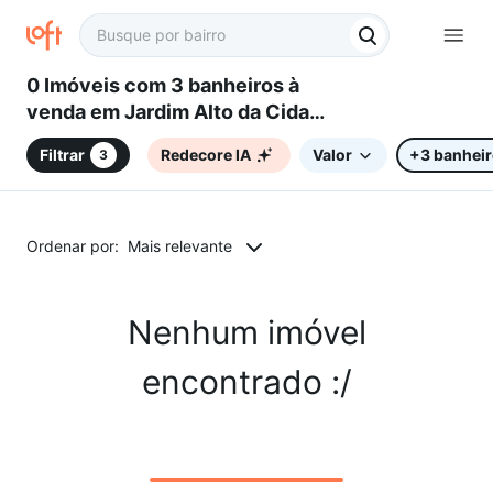
0 Imóveis com 3 banheiros à
venda em Jardim Alto da Cidade
Universitária, Campinas, SP
Filtrar
Redecore IA
Valor
+3 banhei
3
Ordenar por:
Mais relevante
Nenhum imóvel
encontrado :/