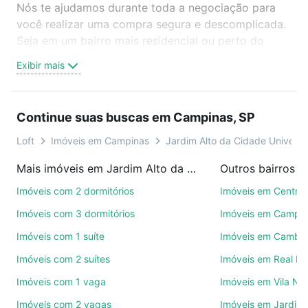
Nós te ajudamos durante toda a negociação para
você realizar uma compra segura e descomplicada.
Seja em um bairro mais residencial ou perto do
trabalho e do metrô, aqui você vai encontrar a
Exibir mais
oferta ideal de Imóveis à venda em Jardim Alto da
Cidade Universitária, Campinas, SP para conquistar
seu sonho. Agende uma visita presencial ou por
Continue suas buscas em Campinas, SP
videochamada, é grátis, sem compromisso e você
ainda conta com mais de 46 mil corretores e
Loft
Imóveis em Campinas
Jardim Alto da Cidade Universit
imobiliárias te ajudando na compra, venda ou troca
Mais imóveis em Jardim Alto da Cidade Universitária
Outros bairros 
de imóveis.
Imóveis com 2 dormitórios
Imóveis em Centro
Como escolher um imóvel?
Imóveis com 3 dormitórios
Imóveis em Campo
Use barra de busca no topo para pesquisar por
Imóveis com 1 suíte
Imóveis em Cambuí
ruas, bairros e até condomínios favoritos. Você
Imóveis com 2 suítes
Imóveis em Real P
também pode usar os filtros como quantidade de
quartos, suítes, com ou sem vaga de garagem para
Imóveis com 1 vaga
Imóveis em Vila No
combinar perfeitamente com o preço, metragem e
Imóveis com 2 vagas
Imóveis em Jardim 