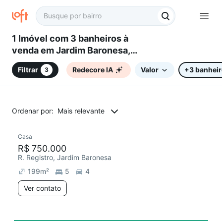
1 Imóvel com 3 banheiros à
venda em Jardim Baronesa,
Campinas, SP
Filtrar
Redecore IA
Valor
+3 banhei
3
Ordenar por:
Mais relevante
Casa
Redecorar
Chegou este mês
R$ 750.000
R. Registro, Jardim Baronesa
199
m²
5
4
Ver contato