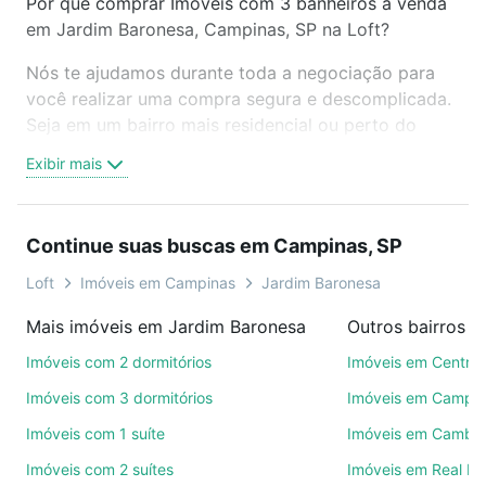
Por que comprar Imóveis com 3 banheiros à venda
em Jardim Baronesa, Campinas, SP na Loft?
Nós te ajudamos durante toda a negociação para
você realizar uma compra segura e descomplicada.
Seja em um bairro mais residencial ou perto do
trabalho e do metrô, aqui você vai encontrar a
Exibir mais
oferta ideal de Imóveis com 3 banheiros à venda em
Jardim Baronesa, Campinas, SP para conquistar seu
sonho. Agende uma visita presencial ou por
Continue suas buscas em Campinas, SP
videochamada, é grátis, sem compromisso e você
ainda conta com mais de 46 mil corretores e
Loft
Imóveis em Campinas
Jardim Baronesa
imobiliárias te ajudando na compra, venda ou troca
Mais imóveis em Jardim Baronesa
Outros bairros 
de imóveis.
Imóveis com 2 dormitórios
Imóveis em Centro
Como escolher um imóvel?
Imóveis com 3 dormitórios
Imóveis em Campo
Use barra de busca no topo para pesquisar por
Imóveis com 1 suíte
Imóveis em Cambuí
ruas, bairros e até condomínios favoritos. Você
Imóveis com 2 suítes
Imóveis em Real P
também pode usar os filtros como quantidade de