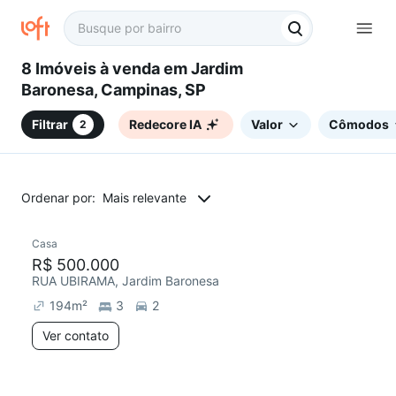
8 Imóveis à venda em Jardim
Baronesa, Campinas, SP
Filtrar
Redecore IA
Valor
Cômodos
2
Ordenar por:
Mais relevante
Casa
Redecorar
R$ 500.000
RUA UBIRAMA, Jardim Baronesa
194
m²
3
2
Ver contato