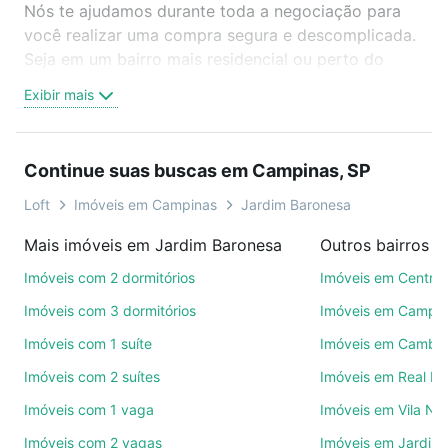
Nós te ajudamos durante toda a negociação para
você realizar uma compra segura e descomplicada.
Seja em um bairro mais residencial ou perto do
trabalho e do metrô, aqui você vai encontrar a
Exibir mais
oferta ideal de Imóveis à venda em Jardim
Baronesa, Campinas, SP para conquistar seu sonho.
Agende uma visita presencial ou por videochamada,
Continue suas buscas em Campinas, SP
é grátis, sem compromisso e você ainda conta com
mais de 46 mil corretores e imobiliárias te ajudando
Loft
Imóveis em Campinas
Jardim Baronesa
na compra, venda ou troca de imóveis.
Mais imóveis em Jardim Baronesa
Outros bairros 
Como escolher um imóvel?
Imóveis com 2 dormitórios
Imóveis em Centro
Use barra de busca no topo para pesquisar por
Imóveis com 3 dormitórios
Imóveis em Campo
ruas, bairros e até condomínios favoritos. Você
Imóveis com 1 suíte
Imóveis em Cambuí
também pode usar os filtros como quantidade de
Imóveis com 2 suítes
Imóveis em Real P
quartos, suítes, com ou sem vaga de garagem para
combinar perfeitamente com o preço, metragem e
Imóveis com 1 vaga
Imóveis em Vila No
comodidades, como piscina, academia, salão de
Imóveis com 2 vagas
Imóveis em Jardim 