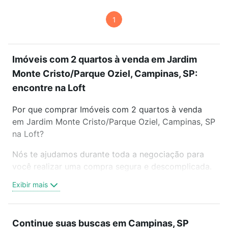
1
Imóveis com 2 quartos à venda em Jardim
Monte Cristo/Parque Oziel, Campinas, SP:
encontre na Loft
Por que comprar Imóveis com 2 quartos à venda
em Jardim Monte Cristo/Parque Oziel, Campinas, SP
na Loft?
Nós te ajudamos durante toda a negociação para
você realizar uma compra segura e descomplicada.
Seja em um bairro mais residencial ou perto do
Exibir mais
trabalho e do metrô, aqui você vai encontrar a
oferta ideal de Imóveis com 2 quartos à venda em
Jardim Monte Cristo/Parque Oziel, Campinas, SP
Continue suas buscas em Campinas, SP
para conquistar seu sonho. Agende uma visita