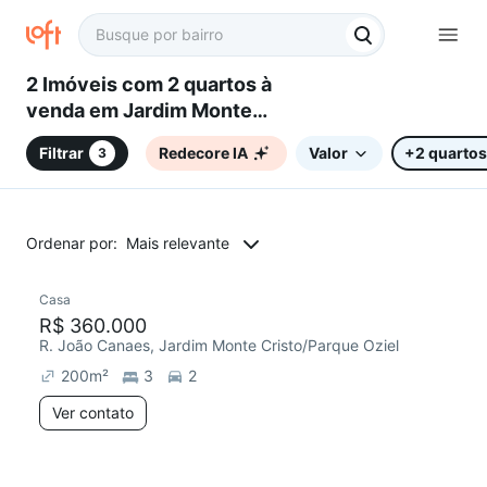
2 Imóveis com 2 quartos à
venda em Jardim Monte
Cristo/Parque Oziel, Campinas,
Filtrar
Redecore IA
Valor
+2 quartos
3
SP
Ordenar por:
Mais relevante
Casa
Chegou este mês
R$ 360.000
R. João Canaes, Jardim Monte Cristo/Parque Oziel
200
m²
3
2
Ver contato