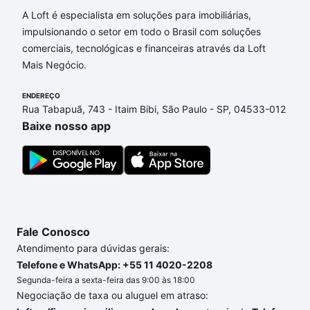
Aqui na Loft temos a oferta ideal para você, com
A Loft é especialista em soluções para imobiliárias,
Imóveis com 2 quartos à venda em Jardim Monte
impulsionando o setor em todo o Brasil com soluções
Cristo/Parque Oziel, Campinas, SP que custam a
comerciais, tecnológicas e financeiras através da Loft
partir de R$ 0 e com nossas opções de
Mais Negócio.
financiamento imobiliário as parcelas podem se
ENDEREÇO
adequar ao seu orçamento. Se ainda tem alguma
Rua Tabapuã, 743 - Itaim Bibi, São Paulo - SP, 04533-012
dúvida dos custos envolvidos no processo de
Baixe nosso app
compra, veja em nosso portal
quanto custa comprar
um apartamento
e conte com a gente para comprar
o imóvel dos seus sonhos com segurança e
conforto. Loft, com você até as chaves.
Fale Conosco
Atendimento para dúvidas gerais:
Telefone e WhatsApp: +55 11 4020-2208
Segunda-feira a sexta-feira das 9:00 às 18:00
Negociação de taxa ou aluguel em atraso: