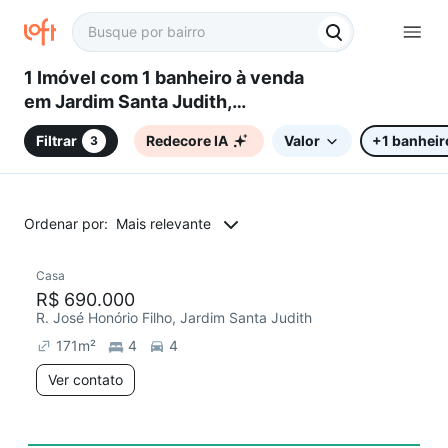
1 Imóvel com 1 banheiro à venda
em Jardim Santa Judith,
Campinas, SP
Filtrar
Redecore IA
Valor
+1 banheir
3
Ordenar por:
Mais relevante
Casa
R$ 690.000
R. José Honório Filho, Jardim Santa Judith
171
m²
4
4
Ver contato