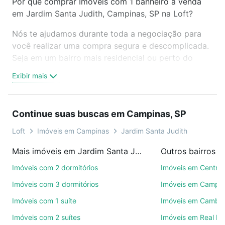
Por que comprar Imóveis com 1 banheiro à venda
em Jardim Santa Judith, Campinas, SP na Loft?
Nós te ajudamos durante toda a negociação para
você realizar uma compra segura e descomplicada.
Seja em um bairro mais residencial ou perto do
trabalho e do metrô, aqui você vai encontrar a
Exibir mais
oferta ideal de Imóveis com 1 banheiro à venda em
Jardim Santa Judith, Campinas, SP para conquistar
seu sonho. Agende uma visita presencial ou por
Continue suas buscas em Campinas, SP
videochamada, é grátis, sem compromisso e você
ainda conta com mais de 46 mil corretores e
Loft
Imóveis em Campinas
Jardim Santa Judith
imobiliárias te ajudando na compra, venda ou troca
Mais imóveis em Jardim Santa Judith
Outros bairros 
de imóveis.
Imóveis com 2 dormitórios
Imóveis em Centro
Como escolher um imóvel?
Imóveis com 3 dormitórios
Imóveis em Campo
Use barra de busca no topo para pesquisar por
Imóveis com 1 suíte
Imóveis em Cambuí
ruas, bairros e até condomínios favoritos. Você
Imóveis com 2 suítes
Imóveis em Real P
também pode usar os filtros como quantidade de