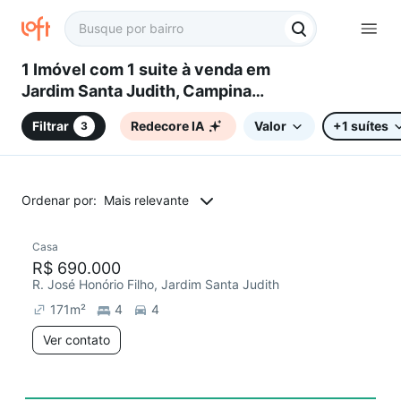
1 Imóvel com 1 suite à venda em
Jardim Santa Judith, Campinas,
SP
Filtrar
Redecore IA
Valor
+1 suítes
3
Ordenar por:
Mais relevante
Casa
R$ 690.000
R. José Honório Filho, Jardim Santa Judith
171
m²
4
4
Ver contato