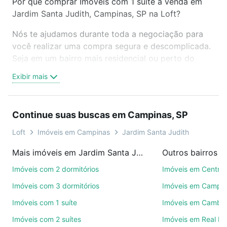
Por que comprar Imóveis com 1 suite à venda em
Jardim Santa Judith, Campinas, SP na Loft?
Nós te ajudamos durante toda a negociação para
você realizar uma compra segura e descomplicada.
Seja em um bairro mais residencial ou perto do
trabalho e do metrô, aqui você vai encontrar a
Exibir mais
oferta ideal de Imóveis com 1 suite à venda em
Jardim Santa Judith, Campinas, SP para conquistar
seu sonho. Agende uma visita presencial ou por
Continue suas buscas em Campinas, SP
videochamada, é grátis, sem compromisso e você
ainda conta com mais de 46 mil corretores e
Loft
Imóveis em Campinas
Jardim Santa Judith
imobiliárias te ajudando na compra, venda ou troca
Mais imóveis em Jardim Santa Judith
Outros bairros 
de imóveis.
Imóveis com 2 dormitórios
Imóveis em Centro
Como escolher um imóvel?
Imóveis com 3 dormitórios
Imóveis em Campo
Use barra de busca no topo para pesquisar por
Imóveis com 1 suíte
Imóveis em Cambuí
ruas, bairros e até condomínios favoritos. Você
Imóveis com 2 suítes
Imóveis em Real P
também pode usar os filtros como quantidade de