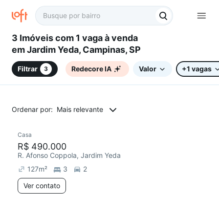
3 Imóveis com 1 vaga à venda
em Jardim Yeda, Campinas, SP
Filtrar
Redecore IA
Valor
+1 vagas
3
Ordenar por:
Mais relevante
Casa
R$ 490.000
R. Afonso Coppola, Jardim Yeda
127
m²
3
2
Ver contato