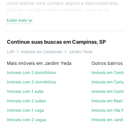
você realizar uma compra segura e descomplicada.
Seja em um bairro mais residencial ou perto do
trabalho e do metrô, aqui você vai encontrar a
Exibir mais
oferta ideal de Imóveis com 1 vaga à venda em
Jardim Yeda, Campinas, SP para conquistar seu
sonho. Agende uma visita presencial ou por
Continue suas buscas em Campinas, SP
videochamada, é grátis, sem compromisso e você
ainda conta com mais de 46 mil corretores e
Loft
Imóveis em Campinas
Jardim Yeda
imobiliárias te ajudando na compra, venda ou troca
Mais imóveis em Jardim Yeda
Outros bairros 
de imóveis.
Imóveis com 2 dormitórios
Imóveis em Centro
Como escolher um imóvel?
Imóveis com 3 dormitórios
Imóveis em Campo
Use barra de busca no topo para pesquisar por
Imóveis com 1 suíte
Imóveis em Cambuí
ruas, bairros e até condomínios favoritos. Você
Imóveis com 2 suítes
Imóveis em Real P
também pode usar os filtros como quantidade de
quartos, suítes, com ou sem vaga de garagem para
Imóveis com 1 vaga
Imóveis em Vila No
combinar perfeitamente com o preço, metragem e
Imóveis com 2 vagas
Imóveis em Jardim 
comodidades, como piscina, academia, salão de