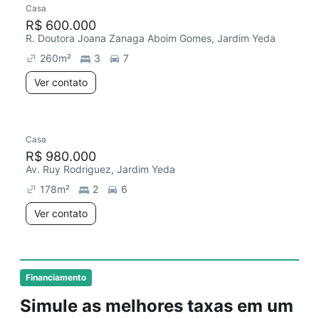
Casa
Chegou há 2 dias
R$ 600.000
R. Doutora Joana Zanaga Aboim Gomes, Jardim Yeda
260
m²
3
7
Ver contato
Casa
Chegou este mês
R$ 980.000
Av. Ruy Rodriguez, Jardim Yeda
178
m²
2
6
Ver contato
Financiamento
Simule as melhores taxas em um